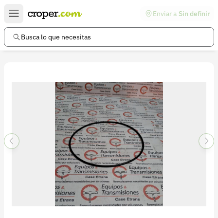
Enviar a
Sin definir
Enlaces de interés
Preguntas frecuentes
Busca lo que necesitas
Comunidad
Ayuda
Información legal
Términos y condiciones
Política de devoluciones
Política de privacidad
Cuenta
Iniciar sesión
Registrarse