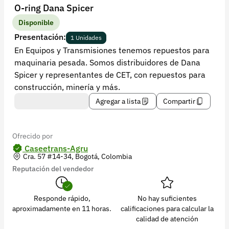
Recuperar contraseña
O-ring Dana Spicer
Contacto
Disponible
Presentación:
1 Unidades
Soporte
En Equipos y Transmisiones tenemos repuestos para
maquinaria pesada. Somos distribuidores de Dana
+57 323 2931928
Spicer y representantes de CET, con repuestos para
contacto@croper.com
construcción, minería y más.
Agregar a lista
Compartir
© 2026 Croper.com Todos los derechos reservados
Versión 5.43.2
Síguenos
Ofrecido por
Caseetrans-Agru
Cra. 57 #14-34, Bogotá, Colombia
Reputación del vendedor
Responde rápido,
No hay suficientes
aproximadamente en 11 horas.
calificaciones para calcular la
calidad de atención