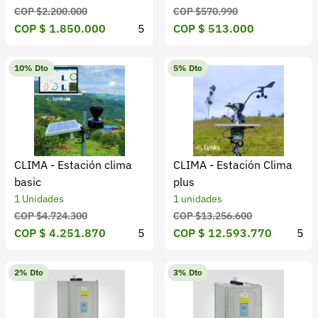
Recuperar contraseña
COP $2.200.000
COP $570.990
COP $ 1.850.000
5
COP $ 513.000
Contacto
Soporte
10% Dto
5% Dto
+57 323 2931928
contacto@croper.com
© 2026 Croper.com Todos los derechos reservados
CLIMA - Estación clima
CLIMA - Estación Clima
Versión 5.45.0
basic
plus
Síguenos
1 Unidades
1 unidades
COP $4.724.300
COP $13.256.600
COP $ 4.251.870
5
COP $ 12.593.770
5
2% Dto
3% Dto