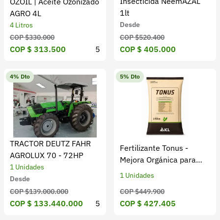
Insecticida NeemAZAL
OZOIL | Aceite Ozonizado
1lt
AGRO 4L
Desde
4 Litros
COP $330.000
COP $520.400
COP $ 313.500
5
COP $ 405.000
4% Dto
5% Dto
TRACTOR DEUTZ FAHR
Fertilizante Tonus -
AGROLUX 70 - 72HP
Mejora Orgánica para
1 Unidades
Suelos Edáficos
1 Unidades
Desde
COP $449.900
COP $139.000.000
COP $ 427.405
COP $ 133.440.000
5