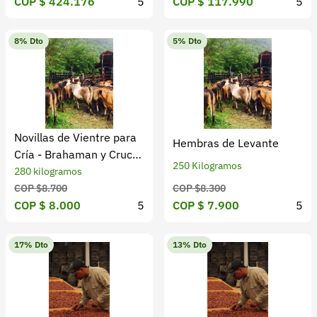
COP $ 424.176
5
COP $ 117.990
5
8% Dto
5% Dto
Novillas de Vientre para
Hembras de Levante
Cría - Brahaman y Cruces
250 Kilogramos
F1
280 kilogramos
COP $8.700
COP $8.300
COP $ 8.000
5
COP $ 7.900
5
17% Dto
13% Dto