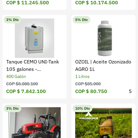
COP $ 11.245.500
COP $ 10.174.500
3% Dto
5% Dto
Tanque CEMO UNI-Tank
OZOIL | Aceite Ozonizado
105 galones -
AGRO 1L
Almacenamiento de
400 Galón
1 Litros
diésel
COP $8.080.100
COP $85.000
COP $ 7.842.100
COP $ 80.750
5
3% Dto
10% Dto