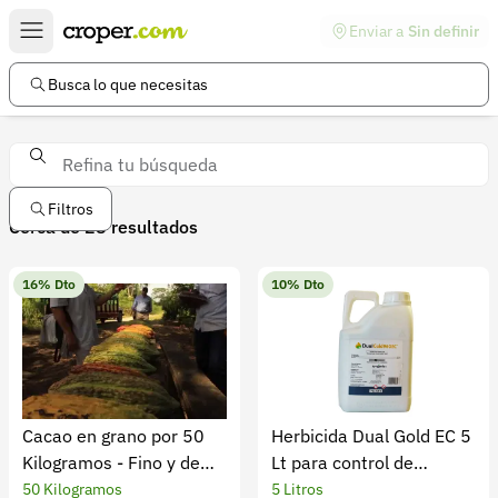
Enviar a
Sin definir
Enlaces de interés
Preguntas frecuentes
Busca lo que necesitas
Comunidad
Ayuda
Información legal
Filtros
Productos ofertas agropecuarias en croper | descuentos en 
Cerca de 28 resultados
Términos y condiciones
16% Dto
10% Dto
Política de devoluciones
Política de privacidad
Cuenta
Iniciar sesión
Cacao en grano por 50
Herbicida Dual Gold EC 5
Kilogramos - Fino y de
Lt para control de
Registrarse
Aroma
malezas en cultivos
50 Kilogramos
5 Litros