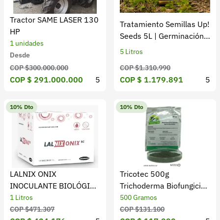
Tractor SAME LASER 130
Tratamiento Semillas Up!
HP
Seeds 5L | Germinación y
1 unidades
Vigor
5 Litros
Desde
COP $1.310.990
COP $300.000.000
COP $ 1.179.891
5
COP $ 291.000.000
5
10% Dto
10% Dto
LALNIX ONIX
Tricotec 500g
INOCULANTE BIOLÓGICO
Trichoderma Biofungicida
BACILLUS- MEJORA DE
Cultivos Colombia
1 Litros
500 Gramos
RAICES
COP $471.307
COP $131.100