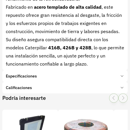
Fabricado en
acero templado de alta calidad
, este
repuesto ofrece gran resistencia al desgaste, la fricción
y los esfuerzos propios de trabajos exigentes en
construcción, movimiento de tierra y labores pesadas.
Su diseño asegura compatibilidad directa con los
modelos Caterpillar
416B, 426B y 428B
, lo que permite
una instalación sencilla, un ajuste perfecto y un
funcionamiento confiable a largo plazo.
Especificaciones
Marca:
CAT
Calificaciones
Presentación:
1 Unidades
Podría interesarte
Tipo de producto:
Insumo
1 Star
2 Star
3 Star
4 Star
5 Star
0
Categoría:
Repuestos
Subcategoría:
Repuestos para tractores
0 calificaciones
Características adicionales
SERIE:
9R9445