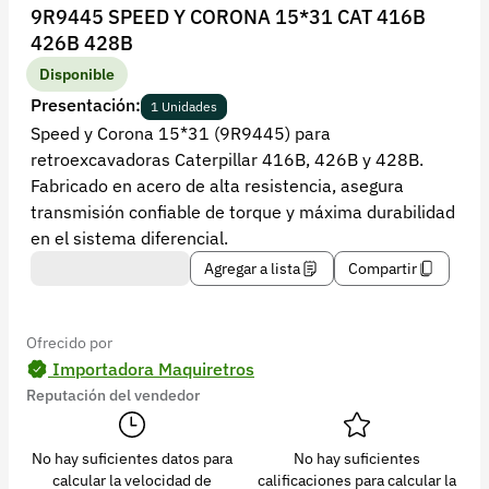
Recuperar contraseña
9R9445 SPEED Y CORONA 15*31 CAT 416B
426B 428B
Contacto
Disponible
Soporte
Presentación:
1 Unidades
Speed y Corona 15*31 (9R9445) para
+57 323 2931928
retroexcavadoras Caterpillar 416B, 426B y 428B.
contacto@croper.com
Fabricado en acero de alta resistencia, asegura
transmisión confiable de torque y máxima durabilidad
© 2026 Croper.com Todos los derechos reservados
en el sistema diferencial.
Versión 5.44.0
Agregar a lista
Compartir
Síguenos
Ofrecido por
Importadora Maquiretros
Reputación del vendedor
No hay suficientes datos para
No hay suficientes
calcular la velocidad de
calificaciones para calcular la