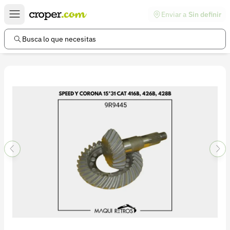
Enviar a
Sin definir
Enlaces de interés
Preguntas frecuentes
Busca lo que necesitas
Comunidad
Ayuda
Información legal
Términos y condiciones
Política de devoluciones
Política de privacidad
Cuenta
Iniciar sesión
Registrarse