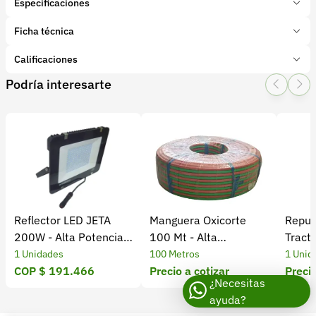
Especificaciones
Marca:
SYLVANIA
Ficha técnica
Presentación:
1 Unidades
Tipo de producto:
Calificaciones
Insumo
Categoría:
Repuestos
Podría interesarte
1 Star
2 Star
3 Star
4 Star
5 Star
0
Subcategoría:
Repuestos para autos, camionetas y camiones
0 calificaciones
LED REFLECTOR JETA P23641.
pdf
5 Estrellas
0 %
4 Estrellas
0 %
Reflector LED JETA
Manguera Oxicorte
Repue
3 Estrellas
0 %
200W - Alta Potencia y
100 Mt - Alta
Tract
2 Estrellas
0 %
Eficiencia Energética
Resistencia y
Origin
1 Unidades
100 Metros
1 Unid
1 Estrellas
0 %
COP $ 191.466
Durabilidad
Precio a cotizar
Homo
Precio
¿Necesitas
ayuda?