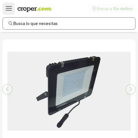
Enviar a
Sin definir
Enlaces de interés
Preguntas frecuentes
Busca lo que necesitas
Comunidad
Ayuda
Información legal
Términos y condiciones
Política de devoluciones
Política de privacidad
Cuenta
Iniciar sesión
Registrarse