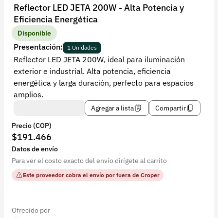
Recuperar contraseña
Reflector LED JETA 200W - Alta Potencia y
Eficiencia Energética
Contacto
Disponible
Soporte
Presentación:
1 Unidades
Reflector LED JETA 200W, ideal para iluminación
+57 323 2931928
exterior e industrial. Alta potencia, eficiencia
contacto@croper.com
energética y larga duración, perfecto para espacios
amplios.
© 2026 Croper.com Todos los derechos reservados
Agregar a lista
Compartir
Versión 5.45.0
Precio (COP)
Síguenos
$191.466
Datos de envío
Para ver el costo exacto del envío dirígete al carrito
Este proveedor cobra el envío por fuera de Croper
Ofrecido por