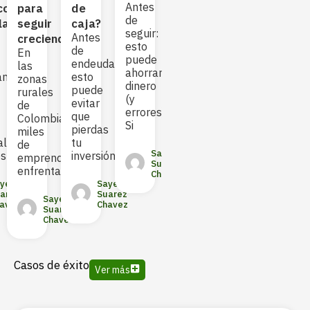
sin
Antes
cción
para
de
(y
pro
de
Caja?
la
seguir
caja?
cómo
agrí
seguir:
Sembrar
Antes
El
creciendo
evitarlos)
esto
un
de
acc
En
Acceder
puede
cultivo
endeudarte:
a
las
a
ahorrarte
no
amiento
esto
fina
zonas
financiamiento
dinero
es
puede
es
rurales
puede
(y
solo
evitar
uno
de
ser
errores)
preparar
que
de
Colombia,
la
Si
la
pierdas
los
miles
diferencia
tierra
ales
tu
prin
de
entre
y
Sayed
os
inversión
desa
emprendedores
sembrar
Suarez
enfrentan
o
Chavez
Sayed
yed
Sayed
Suarez
arez
Suarez
Sayed
Sayed
Chavez
avez
Chavez
Suarez
Suarez
Chavez
Chavez
Casos de éxito
Ver más