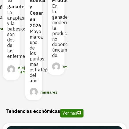
tu
Bolívar
Productiva
es
temporada
estr
En
gias
ganadería
y
uno
seca:
más
la
La
Cesar
de
el
bus
ganadería
as
anaplasmosis
en
los
mayor
moderna,
y la
2026
principales
reto
la
babesiosis
suarez
problemas
Mayo
financiero
productividad
son
sanitarios
marca
para
no
dos
uno
la
depende
de
de
rmsuarez
ganadería
únicamente
las
los
de
enfermedades
puntos
Sayed
más
Suarez
rmsuarez
Alejandra
Chavez
estratégicos
Tamayo
del
año
rmsuarez
Tendencias económicas
Ver más