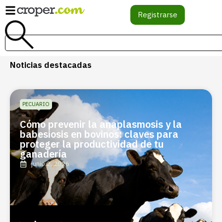
Registrarse
Noticias destacadas
PECUARIO
Cómo prevenir la anaplasmosis y la
babesiosis en bovinos: claves para
proteger la productividad de tu
ganadería
junio 2, 2026