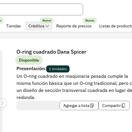
o
Nuevo
Nuevo
Tiendas
Créditos
Reporte de precios
Listas de product
O-ring cuadrado Dana Spicer
Disponible
Presentación:
1 Unidades
Un O-ring cuadrado en maquinaria pesada cumple la
misma función básica que un O-ring tradicional, pero 
un diseño de sección transversal cuadrada en lugar d
redonda.
Agregar a lista
Compartir