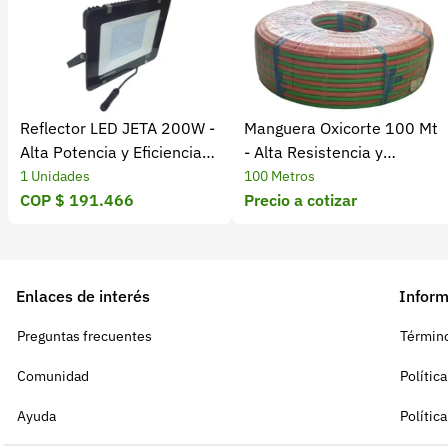
Reflector LED JETA 200W -
Manguera Oxicorte 100 Mt
Alta Potencia y Eficiencia
- Alta Resistencia y
Energética
Durabilidad
1 Unidades
100 Metros
COP $ 191.466
Precio a cotizar
Enlaces de interés
Inform
Preguntas frecuentes
Término
Comunidad
Polític
Ayuda
Polític