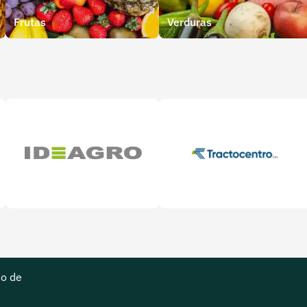
Frutas
Verduras
r calidad
Ideagro
Tractocentro Colombia
do de