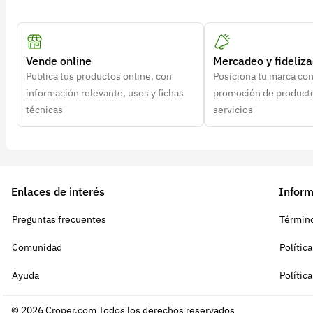
Vende online
Mercadeo y fideliza
Publica tus productos online, con
Posiciona tu marca co
información relevante, usos y fichas
promoción de product
técnicas
servicios
Enlaces de interés
Inform
Preguntas frecuentes
Término
Comunidad
Polític
Ayuda
Polític
© 2026 Croper.com Todos los derechos reservados