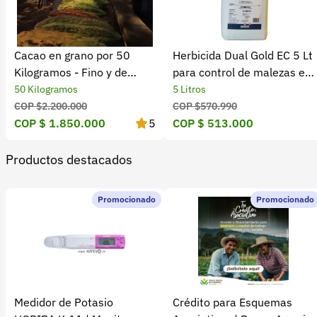
Cacao en grano por 50
Herbicida Dual Gold EC 5 Lt
Kilogramos - Fino y de
para control de malezas en
Aroma
cultivos
50 Kilogramos
5 Litros
COP $2.200.000
COP $570.990
COP $ 1.850.000
5
COP $ 513.000
Productos destacados
Promocionado
Promocionado
Medidor de Potasio
Crédito para Esquemas