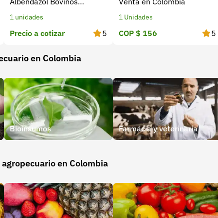
Albendazol Bovinos
Venta en Colombia
Antiparasitario
1 unidades
1 Unidades
Precio a cotizar
5
COP $ 156
5
ecuario en Colombia
Bioinsumos
Farmacia y veterinaria
r agropecuario en Colombia