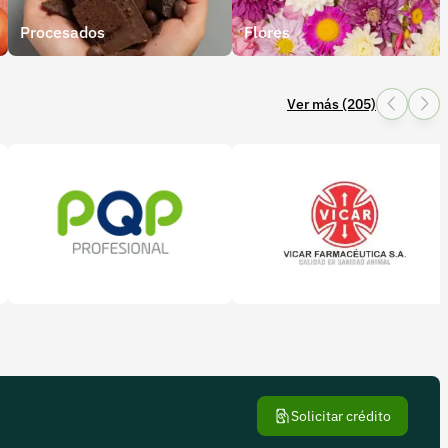
Procesados
Flores
Ver más (205)
PQP
Vicar Farmaceutica
Solicitar crédito