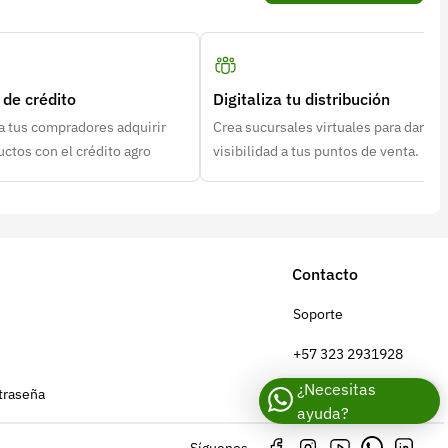
de crédito
Digitaliza tu distribución
a tus compradores adquirir
Crea sucursales virtuales para dar
uctos con el crédito agro
visibilidad a tus puntos de venta.
Contacto
Soporte
+57 323 2931928
¿Necesitas
traseña
contacto@croper.com
ayuda?