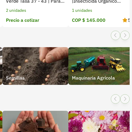
Verde Talla 37 - 43 | Para
|Insecticida Orgánico
trabajo diario y campo
Extracto de Neem
2 unidades
1 unidades
Precio a cotizar
COP $ 145.000
5
Semillas
Maquinaria Agrícola