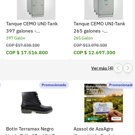
Tanque CEMO UNI-Tank
Tanque CEMO UNI-Tank
397 galones -
265 galones -
Almacenamiento de diésel
Almacenamiento de diésel
397 Galón
265 Galón
COP $17.838.100
COP $13.078.100
COP $ 17.516.800
COP $ 12.697.300
Ver más (4)
Promocionado
Promocionado
Botín Terramax Negro
Azasol de AzaAgro