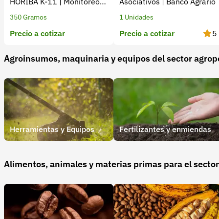
HORIBA K-11 | Monitoreo
Asociativos | Banco Agrario
Exacto
350 Gramos
1 Unidades
Precio a cotizar
Precio a cotizar
5
Agroinsumos, maquinaria y equipos del sector agrop
Herramientas y Equipos
Fertilizantes y enmiendas
Alimentos, animales y materias primas para el secto