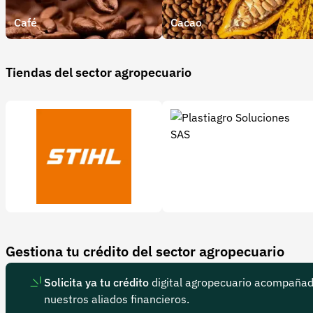
Café
Cacao
Tiendas del sector agropecuario
STIHL Colombia | Motosierras, Guadañas y más con la mejo
Plastiagro Soluciones SAS
Gestiona tu crédito del sector agropecuario
Solicita ya tu crédito
digital agropecuario acompaña
nuestros aliados financieros.