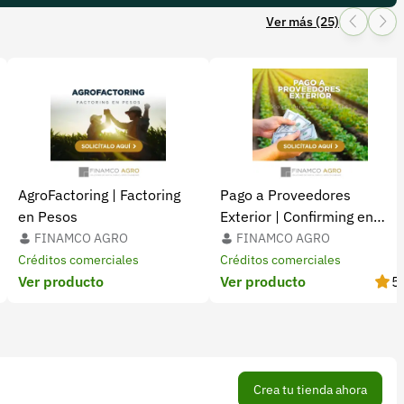
Ver más (25)
AgroFactoring | Factoring
Pago a Proveedores
en Pesos
Exterior | Confirming en
Dólares
FINAMCO AGRO
FINAMCO AGRO
Créditos comerciales
Créditos comerciales
Ver producto
Ver producto
5
Crea tu tienda ahora