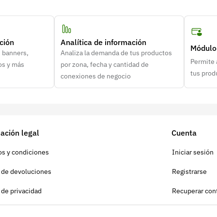
ción
Analítica de información
Módulo 
n banners,
Analiza la demanda de tus productos
Permite 
os y más
por zona, fecha y cantidad de
tus prod
conexiones de negocio
ación legal
Cuenta
s y condiciones
Iniciar sesión
a de devoluciones
Registrarse
a de privacidad
Recuperar con