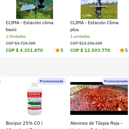
CLIMA - Estación clima
CLIMA - Estación Clima
basic
plus
1 Unidades
1 unidades
COP $4.724.300
COP $13.256.600
COP $ 4.251.870
5
COP $ 12.593.770
5
Promocionado
Promocionado
Bovipur 25% CO |
Alevinos de Tilapia Roja -