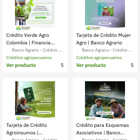
Crédito Verde Agro
Tarjeta de Crédito Mujer
Colombia | Financia
Agro | Banco Agrario
proyectos sostenibles
Banco Agrario - Crédito Ag
Banco Agrario - Crédito Ag
ropecuario para Agricultores
Créditos agropecuarios
ropecuario para Agricultores
Créditos agropecuarios
Ver producto
5
Ver producto
5
Colombianos
Colombianos
Tarjeta de Crédito
Crédito para Esquemas
Agroinsumos |
Asociativos | Banco