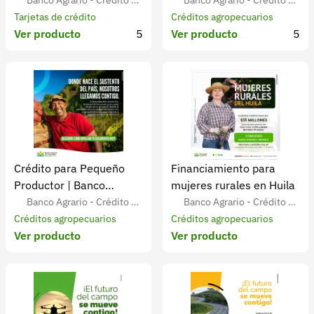
Financiamiento
Agrario
Banco Agrario - Crédito Ag
Banco Agrario - Crédito Ag
Especializado
ropecuario para Agricultores
Tarjetas de crédito
ropecuario para Agricultores
Créditos agropecuarios
Ver producto
5
Ver producto
5
Colombianos
Colombianos
Crédito para Pequeño
Financiamiento para
Productor | Banco
mujeres rurales en Huila
Agrario Colombia
Banco Agrario - Crédito Ag
Banco Agrario - Crédito Ag
ropecuario para Agricultores
Créditos agropecuarios
ropecuario para Agricultores
Créditos agropecuarios
Ver producto
Ver producto
Colombianos
Colombianos