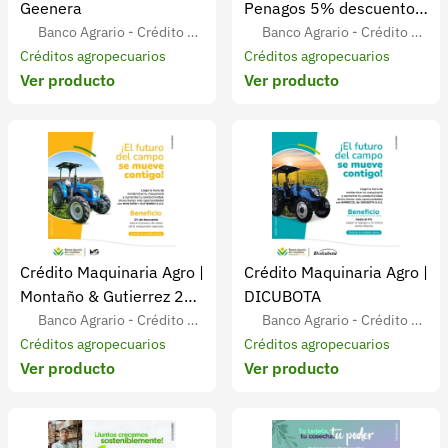
Geenera
Penagos 5% descuento
en equipos
Banco Agrario - Crédito Ag
Banco Agrario - Crédito Ag
ropecuario para Agricultores
Créditos agropecuarios
ropecuario para Agricultores
Créditos agropecuarios
Ver producto
Ver producto
Colombianos
Colombianos
Crédito Maquinaria Agro |
Crédito Maquinaria Agro |
Montaño & Gutierrez 2%
DICUBOTA
descuento
Banco Agrario - Crédito Ag
Banco Agrario - Crédito Ag
ropecuario para Agricultores
Créditos agropecuarios
ropecuario para Agricultores
Créditos agropecuarios
Ver producto
Ver producto
Colombianos
Colombianos