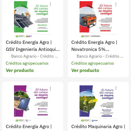
Crédito Energía Agro |
Crédito Energía Agro |
GSV Ingeniería Antioquia
Novatronica 5%
3% de descuento
descuento acumulable
Banco Agrario - Crédito Ag
Banco Agrario - Crédito Ag
ropecuario para Agricultores
Créditos agropecuarios
ropecuario para Agricultores
Créditos agropecuarios
Ver producto
Ver producto
Colombianos
Colombianos
Crédito Energía Agro |
Crédito Maquinaria Agro |