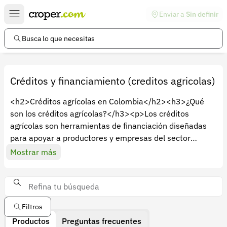
Enviar a
Sin definir
Enlaces de interés
Preguntas frecuentes
Busca lo que necesitas
Comunidad
Ayuda
Créditos y financiamiento (creditos agricolas)
Información legal
<h2>Créditos agrícolas en Colombia</h2><h3>¿Qué
son los créditos agrícolas?</h3><p>Los créditos
Términos y condiciones
agrícolas son herramientas de financiación diseñadas
Política de devoluciones
para apoyar a productores y empresas del sector
agropecuario. Pueden orientarse a capital de trabajo,
Mostrar más
Política de privacidad
inversión en maquinaria, mejoras en infraestructura,
Cuenta
compra de insumos o expansión de operaciones. En
Colombia, estas líneas de crédito suelen estar
Iniciar sesión
vinculadas a instituciones financieras que evalúan la
Filtros
capacidad de pago, la viabilidad del proyecto y, a veces,
Registrarse
Productos
Preguntas frecuentes
garantías reales o respaldos. La finalidad es