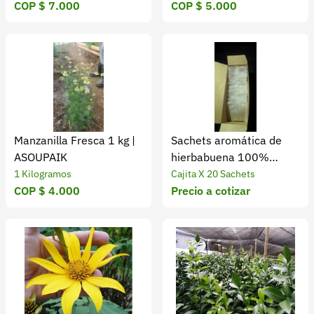
COP $ 7.000
COP $ 5.000
deseada y la necesidad de mezclas personalizadas. Es
fundamental evaluar la estabilidad durante la vida útil,
la disponibilidad de lotes consistentes y la capacidad de
soporte técnico del proveedor para formulaciones
específicas. Con una buena elección, las especias
elevan sabor, aroma y diferenciación de tus productos.
</p>
Manzanilla Fresca 1 kg |
Sachets aromática de
ASOUPAIK
hierbabuena 100%
natural x 20 unidades
1 Kilogramos
Cajita X 20 Sachets
COP $ 4.000
Precio a cotizar