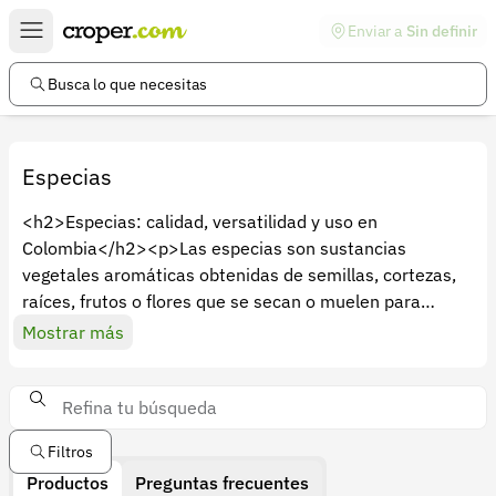
Enviar a
Sin definir
Enlaces de interés
Preguntas frecuentes
Busca lo que necesitas
Comunidad
Ayuda
Especias
Información legal
<h2>Especias: calidad, versatilidad y uso en
Colombia</h2><p>Las especias son sustancias
Términos y condiciones
vegetales aromáticas obtenidas de semillas, cortezas,
Política de devoluciones
raíces, frutos o flores que se secan o muelen para
liberar aceites esenciales y aromas intensos. En la
Mostrar más
Política de privacidad
agroindustria colombiana, las especias naturales se
Cuenta
valoran por su consistencia, trazabilidad y capacidad de
aportar sabor, aroma y color a procesos de
Iniciar sesión
transformación y a productos finales. En Croper, la
Filtros
categoría de especias agrupa opciones enteras y
Registrarse
Productos
Preguntas frecuentes
molidas que se adaptan tanto a cocinas comerciales