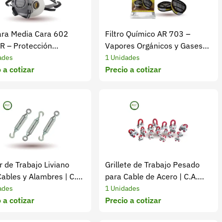
ra Media Cara 602
Filtro Químico AR 703 –
 – Protección
Vapores Orgánicos y Gases
atoria Agro e Industria
Ácidos
ades
1 Unidades
 a cotizar
Precio a cotizar
r de Trabajo Liviano
Grillete de Trabajo Pesado
ables y Alambres | C.A.
para Cable de Acero | C.A.
Mejía
ades
1 Unidades
 a cotizar
Precio a cotizar