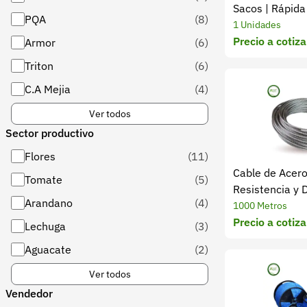
Sacos | Rápida 
PQA
(8)
1 Unidades
Precio a cotiza
Armor
(6)
Triton
(6)
C.A Mejia
(4)
Ver todos
Sector productivo
Flores
(11)
Cable de Acero
Tomate
(5)
Resistencia y 
Arandano
(4)
Garantizada
1000 Metros
Precio a cotiza
Lechuga
(3)
Aguacate
(2)
Ver todos
Vendedor