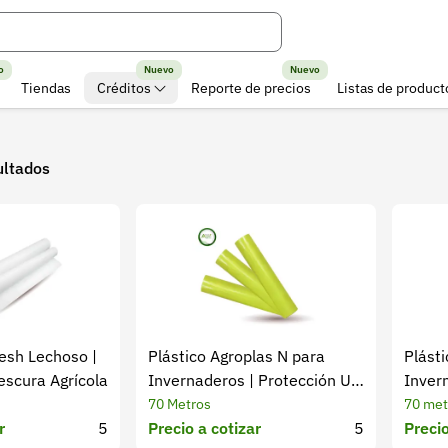
o
Nuevo
Nuevo
Tiendas
Créditos
Reporte de precios
Listas de product
ultados
resh Lechoso |
Plástico Agroplas N para
Plásti
escura Agrícola
Invernaderos | Protección UV
Inver
y Resistencia
Difus
70 Metros
70 met
r
5
Precio a cotizar
5
Precio