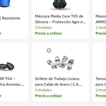
Máscara Media Cara 705 de
Másca
| Resistente
Silicona – Protección Agro e
ARMOR
Industria
Respir
1 Unidades
1 Unid
r
Precio a cotizar
Precio
 AR 704 –
Grillete de Trabajo Liviano
Tenso
ntra Amoníaco
para Cable de Acero | C.A.
para C
Mejía
Mejía
1 Unidades
1 Unid
r
Precio a cotizar
Precio