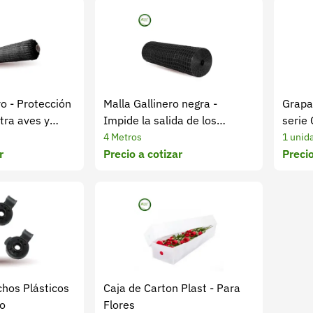
ro - Protección
Malla Gallinero negra -
Grapa
tra aves y
Impide la salida de los
serie 
animales
caja y
4 Metros
1 unid
r
Precio a cotizar
Precio
chos Plásticos
Caja de Carton Plast - Para
no
Flores