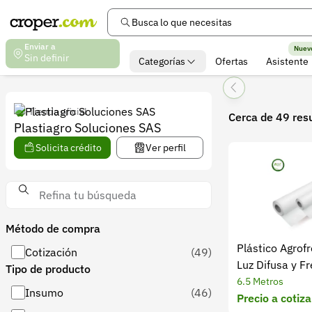
Busca lo que necesitas
Enviar a
Nuev
Sin definir
Categorías
Ofertas
Asistente
Tienda oficial
Cerca de 49 res
Plastiagro Soluciones SAS
Solicita crédito
Ver perfil
Método de compra
Plástico Agrof
Cotización
(49)
Luz Difusa y Fr
Tipo de producto
6.5 Metros
Insumo
(46)
Precio a cotiza