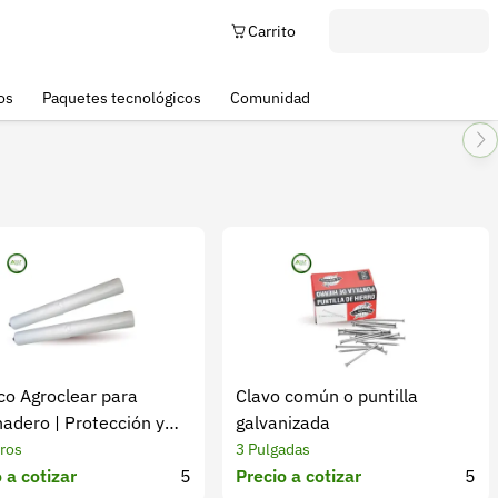
Carrito
os
Paquetes tecnológicos
Comunidad
co Agroclear para
Clavo común o puntilla
nadero | Protección y
galvanizada
ión UV
ros
3 Pulgadas
 a cotizar
5
Precio a cotizar
5