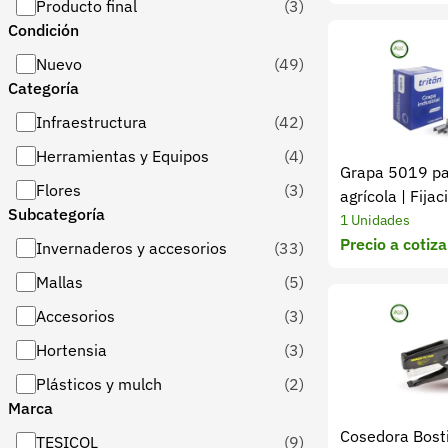
Producto final
(3)
Condición
Nuevo
(49)
Categoría
Infraestructura
(42)
Herramientas y Equipos
(4)
Grapa 5019 pa
Flores
(3)
agrícola | Fija
Subcategoría
1 Unidades
Precio a cotiza
Invernaderos y accesorios
(33)
Mallas
(5)
Accesorios
(3)
Hortensia
(3)
Plásticos y mulch
(2)
Marca
Cosedora Bost
TESICOL
(9)