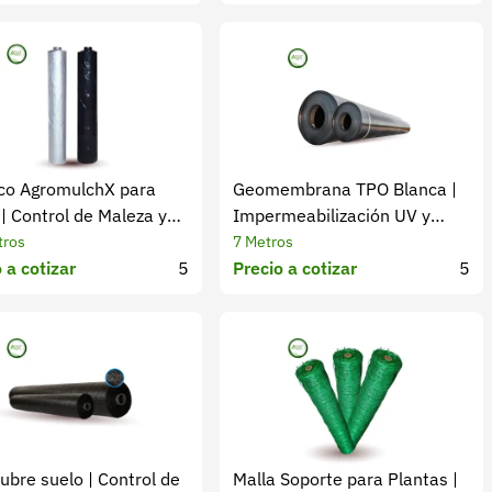
ico AgromulchX para
Geomembrana TPO Blanca |
| Control de Maleza y
Impermeabilización UV y
dad
Química
tros
7 Metros
 a cotizar
5
Precio a cotizar
5
ubre suelo | Control de
Malla Soporte para Plantas |