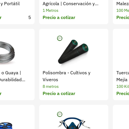
y Portátil
Agrícola | Conservación y
Maleza
Frescura
1 Metros
100 Me
r
5
Precio a cotizar
Precio
 o Guaya |
Polisombra - Cultivos y
Tuerc
Durabilidad
Viveros
Mejía
8 metros
100 Ki
r
Precio a cotizar
Precio