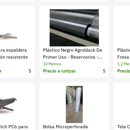
ra espaldera
Plástico Negro Agroblack De
Plást
ción resistente
Primer Uso - Reservorios -
Fresa 
Cimientos
Hume
10 Metros
1.2 Me
r
5
Precio a cotizar
5
Precio
itch PC6 para
Bolsa Microperforada
Tela C