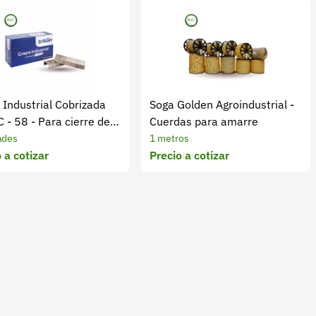
 Industrial Cobrizada
Soga Golden Agroindustrial -
C - 58 - Para cierre de
Cuerdas para amarre
 otras aplicaciones
ades
1 metros
 a cotizar
Precio a cotizar