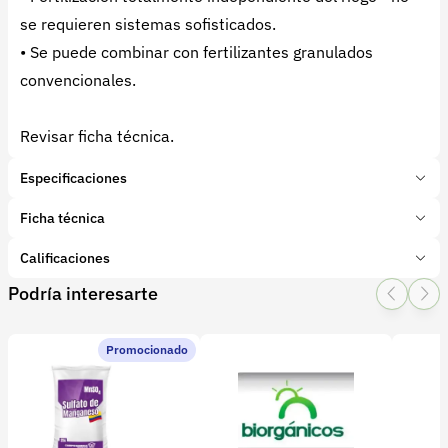
se requieren sistemas sofisticados.
• Se puede combinar con fertilizantes granulados
convencionales.
Revisar ficha técnica.
Especificaciones
Marca:
Haifa
Ficha técnica
Presentación:
25 Kilogramos
Tipo de producto:
Calificaciones
Insumo
Categoría:
Fertilizantes y enmiendas
Podría interesarte
1 Star
2 Star
3 Star
4 Star
5 Star
0
Subcategoría:
Mezclas físicas
Características adicionales
Promocionado
Elementos:
0 calificaciones
file