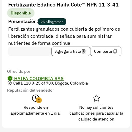
Recuperar contraseña
Fertilizante Edáfico Haifa Cote™ NPK 11-3-41
Contacto
Disponible
Presentación:
25 Kilogramos
Soporte
Fertilizantes granulados con cubierta de polímero de
liberación controlada, diseñada para suministrar
+57 323 2931928
nutrientes de forma continua.
contacto@croper.com
Agregar a lista
Compartir
© 2026 Croper.com Todos los derechos reservados
Versión 5.45.0
Ofrecido por
Síguenos
HAIFA COLOMBIA SAS
Call1 110 9-25 of 709, Bogota, Colombia
Reputación del vendedor
Responde en
No hay suficientes
aproximadamente en 1 día.
calificaciones para calcular la
calidad de atención