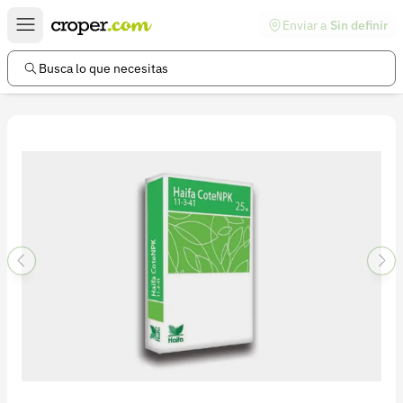
Enviar a
Sin definir
Enlaces de interés
Preguntas frecuentes
Busca lo que necesitas
Comunidad
Ayuda
Información legal
Términos y condiciones
Política de devoluciones
Política de privacidad
Cuenta
Iniciar sesión
Registrarse