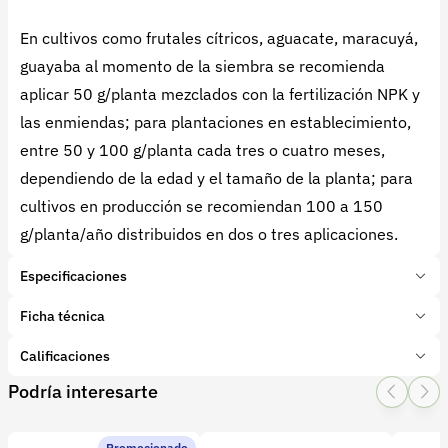
En cultivos como frutales cítricos, aguacate, maracuyá,
guayaba al momento de la siembra se recomienda
aplicar 50 g/planta mezclados con la fertilización NPK y
las enmiendas; para plantaciones en establecimiento,
entre 50 y 100 g/planta cada tres o cuatro meses,
dependiendo de la edad y el tamaño de la planta; para
cultivos en producción se recomiendan 100 a 150
g/planta/año distribuidos en dos o tres aplicaciones.
Especificaciones
Marca:
Mineragro
Ficha técnica
Presentación:
50 Kilogramos
Tipo de producto:
Calificaciones
Insumo
Categoría:
Fertilizantes y enmiendas
Podría interesarte
1 Star
2 Star
3 Star
4 Star
5 Star
0
Subcategoría:
Complejos NPK
Características adicionales
Promocionado