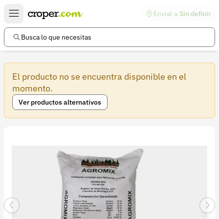
Enviar a
Sin definir
Enlaces de interés
Preguntas frecuentes
Busca lo que necesitas
Comunidad
El producto no se encuentra disponible en el
Ayuda
momento.
Información legal
Ver productos alternativos
Términos y condiciones
Política de devoluciones
Política de privacidad
Cuenta
Iniciar sesión
Registrarse