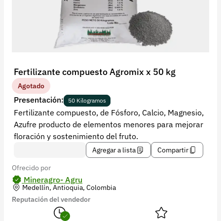
Recuperar contraseña
Contacto
Soporte
+57 323 2931928
Fertilizante compuesto Agromix x 50 kg
contacto@croper.com
Agotado
Presentación:
50 Kilogramos
© 2026 Croper.com Todos los derechos reservados
Fertilizante compuesto, de Fósforo, Calcio, Magnesio,
Versión 5.45.0
Azufre producto de elementos menores para mejorar
Síguenos
floración y sostenimiento del fruto.
Agregar a lista
Compartir
Ofrecido por
Mineragro- Agru
Medellín, Antioquia, Colombia
Reputación del vendedor