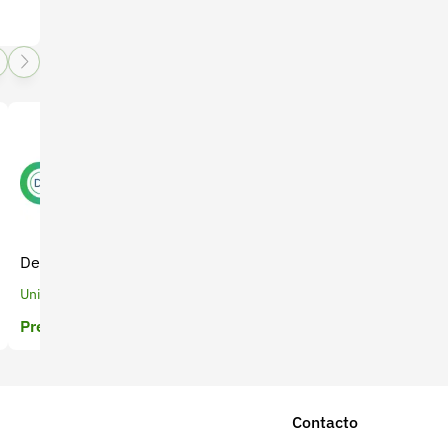
Especialización en Gestión
Density - Mapa Temático
de Proyectos
Unidad
Posgrado
Precio a cotizar
Precio a cotizar
Contacto