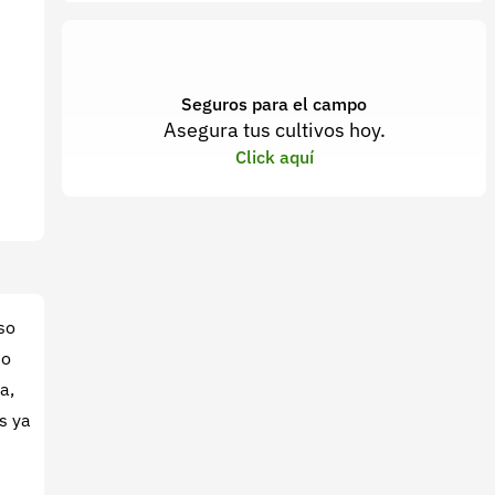
Seguros para el campo
Asegura tus cultivos hoy.
Click aquí
so
to
a,
s ya