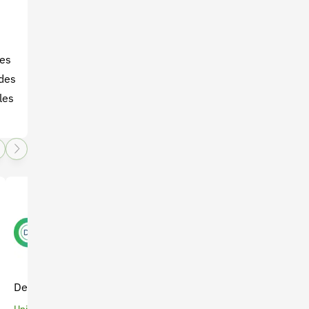
des
ades
les
Especialización en Gestión
Density - Mapa Temático
de Proyectos