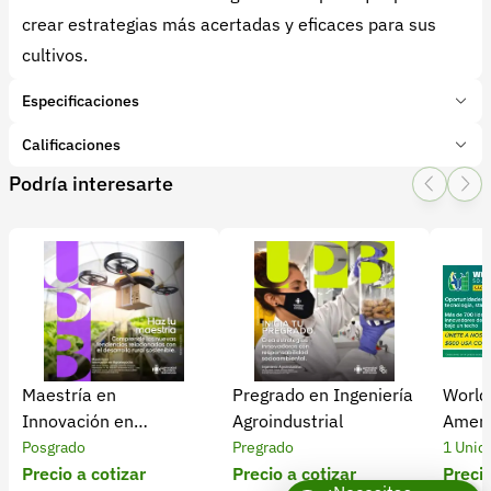
crear estrategias más acertadas y eficaces para sus
cultivos.
Especificaciones
Marca:
DataRock Ingeniería sas
Calificaciones
Presentación:
Licencia
Podría interesarte
Tipo de producto:
Insumo
1 Star
2 Star
3 Star
4 Star
5 Star
0
Categoría:
Servicios
Subcategoría:
Agricultura de precisión
0 calificaciones
5 Estrellas
0 %
4 Estrellas
0 %
Maestría en
Pregrado en Ingeniería
World
3 Estrellas
0 %
Innovación en
Agroindustrial
Ameri
2 Estrellas
0 %
Agronegocios
Posgrado
Pregrado
1 Unid
1 Estrellas
0 %
Precio a cotizar
Precio a cotizar
Precio