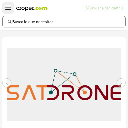
Enviar a
Sin definir
Enlaces de interés
Preguntas frecuentes
Busca lo que necesitas
Comunidad
Ayuda
Información legal
Términos y condiciones
Política de devoluciones
Política de privacidad
Cuenta
Iniciar sesión
Registrarse