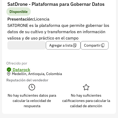
Recuperar contraseña
SatDrone - Plataformas para Gobernar Datos
Contacto
Disponible
Presentación:
Licencia
Soporte
SATDRONE es la plataforma que permite gobernar los
datos de su cultivo y transformarlos en información
+57 323 2931928
valiosa y de uso práctico en el campo
contacto@croper.com
Agregar a lista
Compartir
© 2026 Croper.com Todos los derechos reservados
Versión 5.45.0
Ofrecido por
Síguenos
Datarock
Medellín, Antioquia, Colombia
Reputación del vendedor
No hay suficientes datos para
No hay suficientes
calcular la velocidad de
calificaciones para calcular la
respuesta
calidad de atención