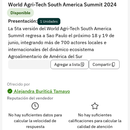
Recuperar contraseña
World Agri-Tech South America Summit 2024
Contacto
Disponible
Presentación:
1 Unidades
Soporte
La 5ta versión del World Agri-Tech South America
Summit regresa a Sao Paulo el próximo 18 y 19 de
+57 323 2931928
junio, integrando más de 700 actores locales e
contacto@croper.com
internacionales del dinámico ecosistema
Agroalimentario de América del Sur
© 2026 Croper.com Todos los derechos reservados
Agregar a lista
Compartir
Versión 5.45.0
Síguenos
Ofrecido por
Alejandra Buriticá Tamayo
Reputación del vendedor
No hay suficientes datos para
No hay suficientes
calcular la velocidad de
calificaciones para calcular la
respuesta
calidad de atención