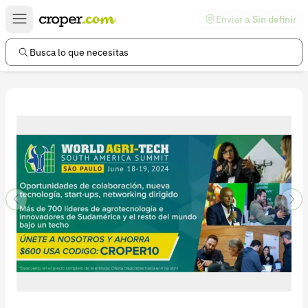
Enviar a
Sin definir
Enlaces de interés
Preguntas frecuentes
Busca lo que necesitas
Comunidad
Ayuda
Información legal
Términos y condiciones
Política de devoluciones
Política de privacidad
Cuenta
Iniciar sesión
Registrarse