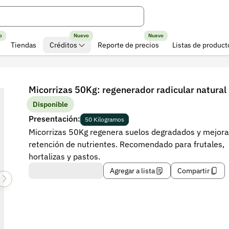
o
Nuevo
Nuevo
Tiendas
Créditos
Reporte de precios
Listas de product
Micorrizas 50Kg: regenerador radicular natural
Disponible
Presentación:
50 Kilogramos
Micorrizas 50Kg regenera suelos degradados y mejora
retención de nutrientes. Recomendado para frutales,
hortalizas y pastos.
Agregar a lista
Compartir