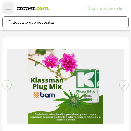
Enviar a
Sin definir
Enlaces de interés
Preguntas frecuentes
Busca lo que necesitas
Comunidad
Ayuda
Información legal
Términos y condiciones
Política de devoluciones
Política de privacidad
Cuenta
Iniciar sesión
Registrarse