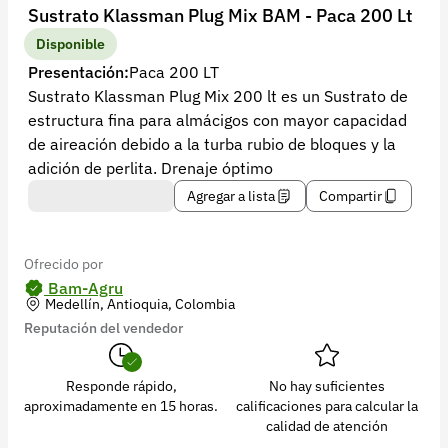
Recuperar contraseña
Sustrato Klassman Plug Mix BAM - Paca 200 Lt
Contacto
Disponible
Presentación:
Paca 200 LT
Soporte
Sustrato Klassman Plug Mix 200 lt es un Sustrato de
estructura fina para almácigos con mayor capacidad
+57 323 2931928
de aireación debido a la turba rubio de bloques y la
contacto@croper.com
adición de perlita. Drenaje óptimo
Agregar a lista
Compartir
© 2026 Croper.com Todos los derechos reservados
Versión 5.45.0
Síguenos
Ofrecido por
Bam-Agru
Medellín, Antioquia, Colombia
Reputación del vendedor
Responde rápido,
No hay suficientes
aproximadamente en 15 horas.
calificaciones para calcular la
calidad de atención