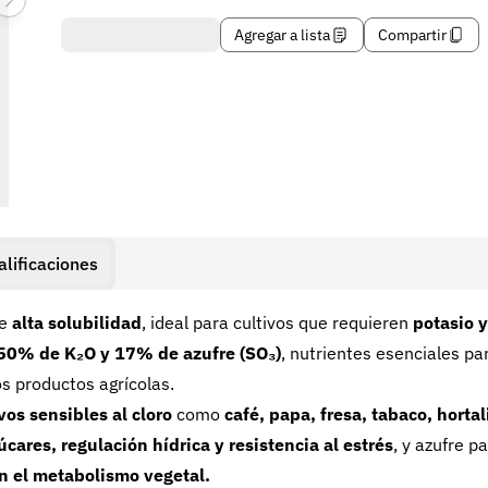
Agregar a lista
Compartir
alificaciones
de
alta solubilidad
, ideal para cultivos que requieren
potasio y
50% de K₂O y 17% de azufre (SO₃)
, nutrientes esenciales pa
s productos agrícolas.
vos sensibles al cloro
como
café, papa, fresa, tabaco, hortal
cares, regulación hídrica y resistencia al estrés
, y azufre p
n el metabolismo vegetal.