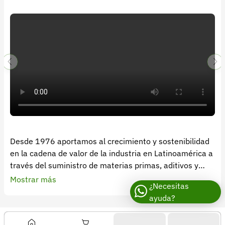
Recuperar contraseña
Contacto
Soporte
+57 323 2931928
contacto@croper.com
© 2026 Croper.com Todos los derechos reservados
Versión 5.44.0
Síguenos
Desde 1976 aportamos al crecimiento y sostenibilidad
en la cadena de valor de la industria en Latinoamérica a
través del suministro de materias primas, aditivos y
soluciones químicas.
Mostrar más
¿Necesitas
ayuda?
DISAN Agro como parte del grupo DISAN, nace en 2004
con el propósito de revolucionar la forma de hacer