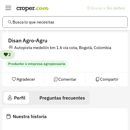
Enviar a
Sin definir
Enlaces de interés
Preguntas frecuentes
Busca lo que necesitas
Comunidad
Disan Agro-Agru
Ayuda
Autopista medellín km 1.6 vía cota, Bogotá, Colombia
Información legal
2
Productor o empresa agropecuaria
Términos y condiciones
Política de devoluciones
Agradecer
Comentar
Compartir
Política de privacidad
Perfil
Preguntas frecuentes
Cuenta
Iniciar sesión
Nuestra historia
Registrarse