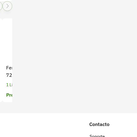
Fertilizante Foliar Azufol
Fertilizante Orgánicos Root
720
FEED SP x 1 Kg
1 Litros
1 Kilogramos
Precio a cotizar
Precio a cotizar
Contacto
Soporte