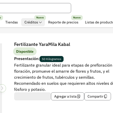
o
Nuevo
Nuevo
Tiendas
Créditos
Reporte de precios
Listas de product
Fertilizante YaraMila Kabal
Disponible
Presentación:
50 Kilogramos
Fertilizante granular ideal para etapas de prefloración
floración, promueve el amarre de flores y frutos, y el
crecimiento de frutos, tubérculos y semillas.
Recomendado en suelos que requieren altos niveles d
fósforo y potasio.
Agregar a lista
Compartir