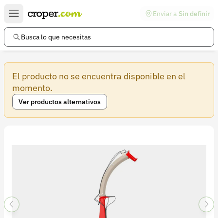
Enviar a
Sin definir
Enlaces de interés
Preguntas frecuentes
Busca lo que necesitas
Comunidad
El producto no se encuentra disponible en el
Ayuda
momento.
Información legal
Ver productos alternativos
Términos y condiciones
Política de devoluciones
Política de privacidad
Cuenta
Iniciar sesión
Registrarse