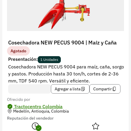
Recuperar contraseña
Contacto
Soporte
+57 323 2931928
Cosechadora NEW PECUS 9004 | Maíz y Caña
contacto@croper.com
Agotado
Presentación:
1 Unidades
© 2026 Croper.com Todos los derechos reservados
Cosechadora NEW PECUS 9004 para maíz, caña, sorgo
Versión 5.45.0
y pastos. Producción hasta 30 ton/h, cortes de 2-36
Síguenos
mm, TDF 540 rpm. Versátil y eficiente.
Agregar a lista
Compartir
Ofrecido por
Tractocentro Colombia
Medellín, Antioquia, Colombia
Reputación del vendedor