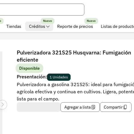
o
Nuevo
Nuevo
Tiendas
Créditos
Reporte de precios
Listas de product
Pulverizadora 321S25 Husqvarna: Fumigación
eficiente
Disponible
Presentación:
1 Unidades
Pulverizadora a gasolina 321S25: ideal para fumigaci
agrícola efectiva y continua en cultivos. Ligera, potent
lista para el campo.
Agregar a lista
Compartir