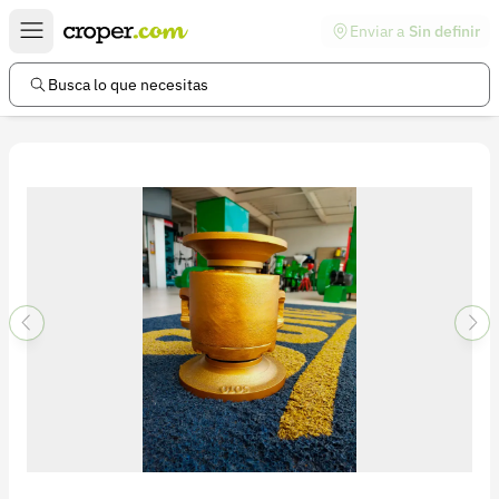
Enviar a
Sin definir
Enlaces de interés
Preguntas frecuentes
Busca lo que necesitas
Comunidad
Ayuda
Información legal
Términos y condiciones
Política de devoluciones
Política de privacidad
Cuenta
Iniciar sesión
Registrarse