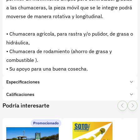
a las chumaceras, la pieza móvil que se le integre podrá
moverse de manera rotativa y longitudinal.
• Chumacera agrícola, para rastra y/o pulidor, de grasa o
hidráulica,
• Chumacera de rodamiento (ahorro de grasa y
combustible ).
• Su apoyo para una buena cosecha.
Especificaciones
Marca:
Soto
Calificaciones
Presentación:
1 Unidades
Podría interesarte
Tipo de producto:
Insumo
1 Star
2 Star
3 Star
4 Star
5 Star
0
Categoría:
Maquinaria Agrícola
Subcategoría:
Rastras
Promocionado
0 calificaciones