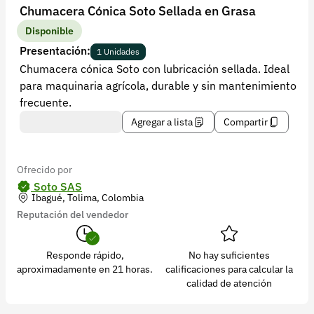
Recuperar contraseña
Chumacera Cónica Soto Sellada en Grasa
Contacto
Disponible
Presentación:
1 Unidades
Soporte
Chumacera cónica Soto con lubricación sellada. Ideal
para maquinaria agrícola, durable y sin mantenimiento
+57 323 2931928
frecuente.
contacto@croper.com
Agregar a lista
Compartir
© 2026 Croper.com Todos los derechos reservados
Versión 5.45.0
Ofrecido por
Síguenos
Soto SAS
Ibagué, Tolima, Colombia
Reputación del vendedor
Responde rápido,
No hay suficientes
aproximadamente en 21 horas.
calificaciones para calcular la
calidad de atención