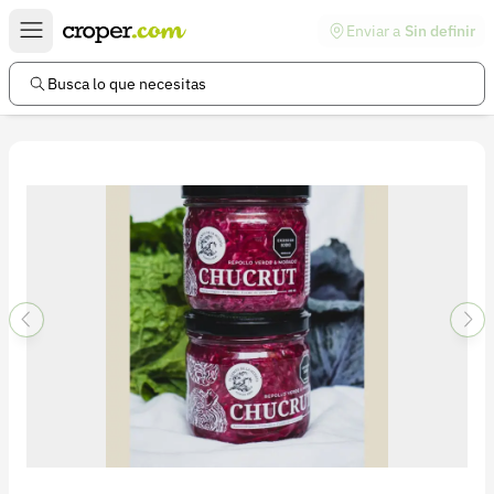
Enviar a
Sin definir
Enlaces de interés
Preguntas frecuentes
Busca lo que necesitas
Comunidad
Ayuda
Información legal
Términos y condiciones
Política de devoluciones
Política de privacidad
Cuenta
Iniciar sesión
Registrarse