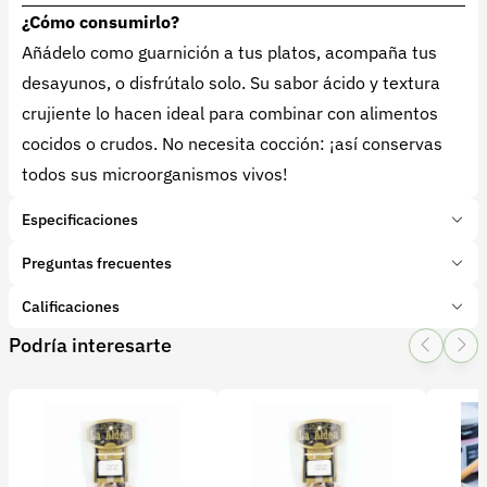
¿Cómo consumirlo?
Añádelo como guarnición a tus platos, acompaña tus
desayunos, o disfrútalo solo. Su sabor ácido y textura
crujiente lo hacen ideal para combinar con alimentos
cocidos o crudos. No necesita cocción: ¡así conservas
todos sus microorganismos vivos!
Especificaciones
Marca:
El Canto de la Huerta
Preguntas frecuentes
Presentación:
450 Mililitros
Tipo de producto:
Calificaciones
¿Qué diferencia hay entre chucrut comercial y el
Producto final
Categoría:
orgánico fermentado?
Procesados
Podría interesarte
1 Star
2 Star
3 Star
4 Star
5 Star
0
Subcategoría:
Conservas y pulpa de frutas
El chucrut orgánico es fermentado naturalmente,
sin vinagre ni conservantes, lo que conserva los
0 calificaciones
probióticos vivos. El industrial suele estar
pasteurizado y pierde sus beneficios.