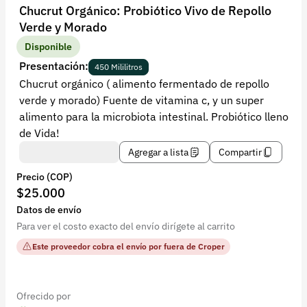
Recuperar contraseña
Chucrut Orgánico: Probiótico Vivo de Repollo
Verde y Morado
Contacto
Disponible
Soporte
Presentación:
450 Mililitros
Chucrut orgánico ( alimento fermentado de repollo
+57 323 2931928
verde y morado) Fuente de vitamina c, y un super
contacto@croper.com
alimento para la microbiota intestinal. Probiótico lleno
de Vida!
© 2026 Croper.com Todos los derechos reservados
Agregar a lista
Compartir
Versión 5.45.0
Precio (COP)
Síguenos
$25.000
Datos de envío
Para ver el costo exacto del envío dirígete al carrito
Este proveedor cobra el envío por fuera de Croper
Ofrecido por