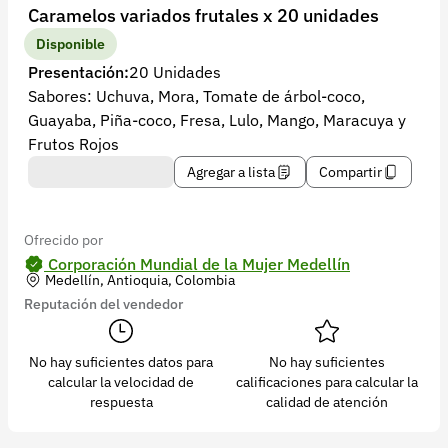
Recuperar contraseña
Caramelos variados frutales x 20 unidades
Contacto
Disponible
Presentación:
20 Unidades
Soporte
Sabores: Uchuva, Mora, Tomate de árbol-coco,
Guayaba, Piña-coco, Fresa, Lulo, Mango, Maracuya y
+57 323 2931928
Frutos Rojos
contacto@croper.com
Agregar a lista
Compartir
© 2026 Croper.com Todos los derechos reservados
Versión 5.45.0
Ofrecido por
Síguenos
Corporación Mundial de la Mujer Medellín
Medellín, Antioquia, Colombia
Reputación del vendedor
No hay suficientes datos para
No hay suficientes
calcular la velocidad de
calificaciones para calcular la
respuesta
calidad de atención