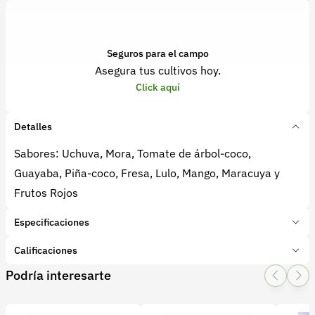
Seguros para el campo
Asegura tus cultivos hoy.
Click aquí
Detalles
Sabores: Uchuva, Mora, Tomate de árbol-coco,
Guayaba, Piña-coco, Fresa, Lulo, Mango, Maracuya y
Frutos Rojos
Especificaciones
Marca:
Delicias de la Aldea
Calificaciones
Presentación:
20 Unidades
Podría interesarte
Tipo de producto:
Producto final
1 Star
2 Star
3 Star
4 Star
5 Star
0
Categoría:
Procesados
Subcategoría:
Snacks