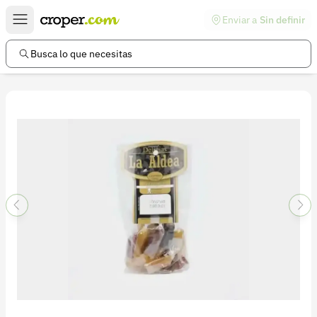
Enviar a
Sin definir
Enlaces de interés
Preguntas frecuentes
Busca lo que necesitas
Comunidad
Ayuda
Información legal
Términos y condiciones
Política de devoluciones
Política de privacidad
Cuenta
Iniciar sesión
Registrarse