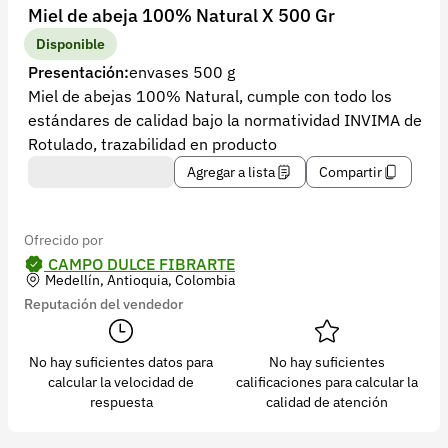
Recuperar contraseña
Miel de abeja 100% Natural X 500 Gr
Contacto
Disponible
Presentación:
envases 500 g
Soporte
Miel de abejas 100% Natural, cumple con todo los
estándares de calidad bajo la normatividad INVIMA de
+57 323 2931928
Rotulado, trazabilidad en producto
contacto@croper.com
Agregar a lista
Compartir
© 2026 Croper.com Todos los derechos reservados
Versión 5.45.0
Ofrecido por
Síguenos
CAMPO DULCE FIBRARTE
Medellín, Antioquia, Colombia
Reputación del vendedor
No hay suficientes datos para
No hay suficientes
calcular la velocidad de
calificaciones para calcular la
respuesta
calidad de atención