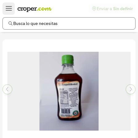
Enviar a
Sin definir
Enlaces de interés
Preguntas frecuentes
Busca lo que necesitas
Comunidad
Ayuda
Información legal
Términos y condiciones
Política de devoluciones
Política de privacidad
Cuenta
Iniciar sesión
Registrarse