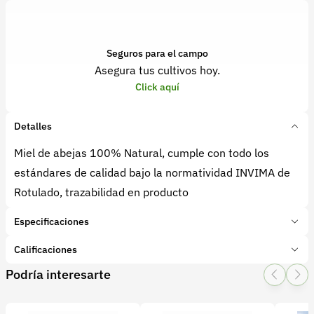
Seguros para el campo
Asegura tus cultivos hoy.
Click aquí
Detalles
Miel de abejas 100% Natural, cumple con todo los
estándares de calidad bajo la normatividad INVIMA de
Rotulado, trazabilidad en producto
Especificaciones
Marca:
Abejas y miel
Calificaciones
Presentación:
envases 500 g
Podría interesarte
Tipo de producto:
Producto final
1 Star
2 Star
3 Star
4 Star
5 Star
0
Categoría:
Procesados
Subcategoría:
Miel