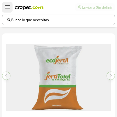
Enviar a
Sin definir
Enlaces de interés
Preguntas frecuentes
Busca lo que necesitas
Comunidad
Ayuda
Información legal
Términos y condiciones
Política de devoluciones
Política de privacidad
Cuenta
Iniciar sesión
Registrarse