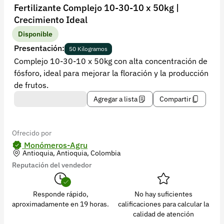
Recuperar contraseña
Fertilizante Complejo 10-30-10 x 50kg |
Crecimiento Ideal
Contacto
Disponible
Soporte
Presentación:
50 Kilogramos
Complejo 10-30-10 x 50kg con alta concentración de
+57 323 2931928
fósforo, ideal para mejorar la floración y la producción
contacto@croper.com
de frutos.
Agregar a lista
Compartir
© 2026 Croper.com Todos los derechos reservados
Versión 5.44.0
Síguenos
Ofrecido por
Monómeros-Agru
Antioquia, Antioquia, Colombia
Reputación del vendedor
Responde rápido,
No hay suficientes
aproximadamente en 19 horas.
calificaciones para calcular la
calidad de atención