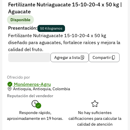
Recuperar contraseña
Fertilizante Nutriaguacate 15-10-20-4 x 50 kg |
Aguacate
Contacto
Disponible
Soporte
Presentación:
50 Kilogramos
Fertilizante Nutriaguacate 15-10-20-4 x 50 kg
+57 323 2931928
diseñado para aguacates, fortalece raíces y mejora la
contacto@croper.com
calidad del fruto.
Agregar a lista
Compartir
© 2026 Croper.com Todos los derechos reservados
Versión 5.45.0
Síguenos
Ofrecido por
Monómeros-Agru
Antioquia, Antioquia, Colombia
Reputación del vendedor
Responde rápido,
No hay suficientes
aproximadamente en 19 horas.
calificaciones para calcular la
calidad de atención