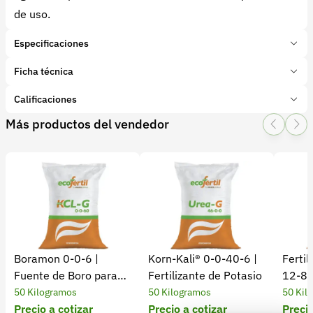
de uso.
Especificaciones
Marca:
Ecofértil
Ficha técnica
Presentación:
50 Kilogramos
Tipo de producto:
Calificaciones
Insumo
Categoría:
Fertilizantes y enmiendas
Más productos del vendedor
1 Star
2 Star
3 Star
4 Star
5 Star
0
Subcategoría:
Complejos NPK
Características adicionales
Elementos:
0 calificaciones
file
5 Estrellas
0 %
4 Estrellas
0 %
Boramon 0-0-6 |
Korn-Kali® 0-0-40-6 |
Ferti
3 Estrellas
0 %
Fuente de Boro para
Fertilizante de Potasio
12-8-
2 Estrellas
0 %
Cultivos
Desarr
50 Kilogramos
50 Kilogramos
50 Kil
1 Estrellas
0 %
Precio a cotizar
Precio a cotizar
Precio