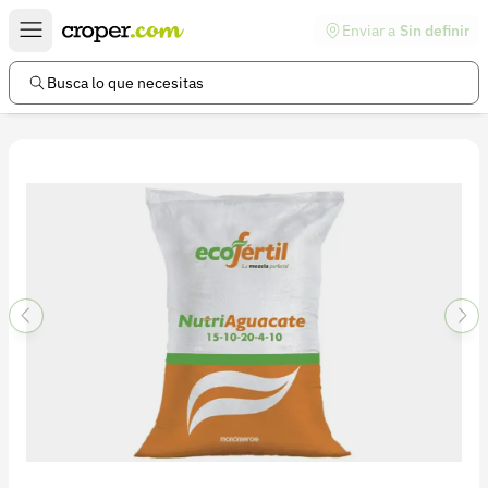
Enviar a
Sin definir
Enlaces de interés
Preguntas frecuentes
Busca lo que necesitas
Comunidad
Ayuda
Información legal
Términos y condiciones
Política de devoluciones
Política de privacidad
Cuenta
Iniciar sesión
Registrarse