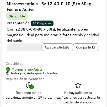
Recuperar contraseña
Microessentials - Sz 12-40-0-10 (S) x 50kg |
Fósforo Activo
Contacto
Disponible
Soporte
Presentación:
50 Kilogramos
Oximag 88 0-0-0-88 x 50kg, fertilizante rico en
+57 323 2931928
magnesio. Ideal para mejorar la fotosíntesis y calidad
contacto@croper.com
del suelo.
Agregar a lista
Compartir
© 2026 Croper.com Todos los derechos reservados
Versión 5.45.0
Síguenos
Ofrecido por
Monómeros-Agru
Antioquia, Antioquia, Colombia
Reputación del vendedor
Responde rápido,
No hay suficientes
aproximadamente en 19 horas.
calificaciones para calcular la
calidad de atención