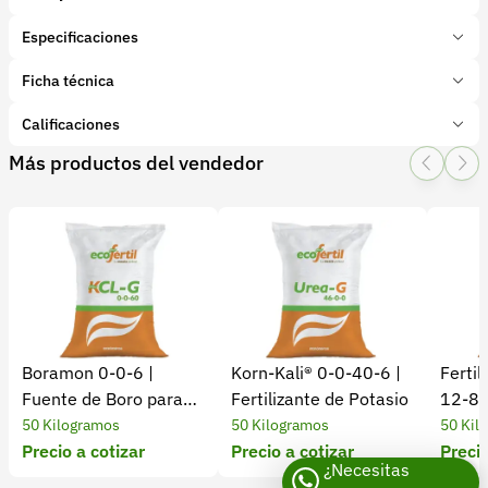
Especificaciones
Marca:
Ecofértil
Ficha técnica
Presentación:
50 Kilogramos
Tipo de producto:
Calificaciones
Insumo
Categoría:
Fertilizantes y enmiendas
Más productos del vendedor
1 Star
2 Star
3 Star
4 Star
5 Star
0
Subcategoría:
Complejos NPK
Características adicionales
Elementos:
0 calificaciones
file
5 Estrellas
0 %
4 Estrellas
0 %
Boramon 0-0-6 |
Korn-Kali® 0-0-40-6 |
Ferti
3 Estrellas
0 %
Fuente de Boro para
Fertilizante de Potasio
12-8-
2 Estrellas
0 %
Cultivos
Desarr
50 Kilogramos
50 Kilogramos
50 Kil
1 Estrellas
0 %
Precio a cotizar
Precio a cotizar
Precio
¿Necesitas