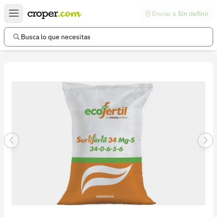
Enviar a
Sin definir
Enlaces de interés
Preguntas frecuentes
Busca lo que necesitas
Comunidad
Ayuda
Información legal
Términos y condiciones
Política de devoluciones
Política de privacidad
Cuenta
Iniciar sesión
Registrarse