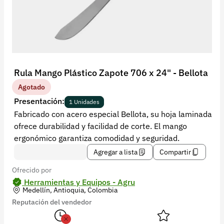
Recuperar contraseña
Contacto
Soporte
+57 323 2931928
Rula Mango Plástico Zapote 706 x 24" - Bellota
contacto@croper.com
Agotado
Presentación:
1 Unidades
© 2026 Croper.com Todos los derechos reservados
Fabricado con acero especial Bellota, su hoja laminada
Versión 5.45.0
ofrece durabilidad y facilidad de corte. El mango
Síguenos
ergonómico garantiza comodidad y seguridad.
Agregar a lista
Compartir
Ofrecido por
Herramientas y Equipos - Agru
Medellín, Antioquia, Colombia
Reputación del vendedor