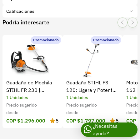
Marca:
BELLOTA
Calificaciones
Presentación:
1 Unidades
Podría interesarte
Tipo de producto:
Insumo
1 Star
2 Star
3 Star
4 Star
5 Star
0
Categoría:
Herramientas y Equipos
Subcategoría:
Herramientas manuales (Cuchillos, machetes,
Promocionado
Promocionado
0 calificaciones
palas)
5 Estrellas
0 %
4 Estrellas
0 %
Guadaña de Mochila
Guadaña STIHL FS
Motos
3 Estrellas
0 %
STIHL FR 230 |
120: Ligera y Potente
162 |
2 Estrellas
0 %
Potencia y rendimiento
para el Campo
Cultiv
1 Unidades
1 Unidades
1 Unid
1 Estrellas
0 %
Precio sugerido
Precio sugerido
Precio
desde
desde
desde
COP $1.296.000
5
COP $1.797.000
5
COP 
¿Necesitas
ayuda?