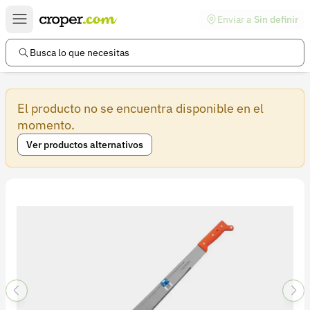
Enviar a
Sin definir
Enlaces de interés
Preguntas frecuentes
Busca lo que necesitas
Comunidad
El producto no se encuentra disponible en el
Ayuda
momento.
Información legal
Ver productos alternativos
Términos y condiciones
Política de devoluciones
Política de privacidad
Cuenta
Iniciar sesión
Registrarse