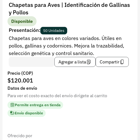
Recuperar contraseña
Chapetas para Aves | Identificación de Gallinas
y Pollos
Contacto
Disponible
Soporte
Presentación:
50 Unidades
Chapetas para aves en colores variados. Útiles en
+57 323 2931928
pollos, gallinas y codornices. Mejora la trazabilidad,
contacto@croper.com
selección genética y control sanitario.
Agregar a lista
Compartir
© 2026 Croper.com Todos los derechos reservados
Precio (COP)
Versión 5.44.0
$120.001
Síguenos
Datos de envío
Para ver el costo exacto del envío dirígete al carrito
Permite entrega en tienda
Envío disponible
Ofrecido por