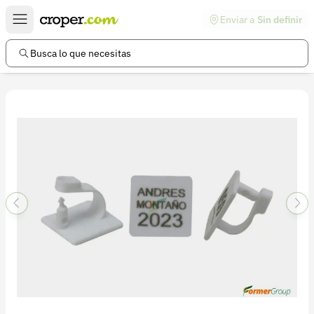
Enviar a
Sin definir
Enlaces de interés
Preguntas frecuentes
Busca lo que necesitas
Comunidad
Ayuda
Información legal
Términos y condiciones
Política de devoluciones
Política de privacidad
Cuenta
Iniciar sesión
Registrarse