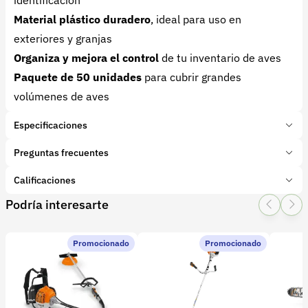
Material plástico duradero
, ideal para uso en
exteriores y granjas
Organiza y mejora el control
de tu inventario de aves
Paquete de 50 unidades
para cubrir grandes
volúmenes de aves
Especificaciones
Marca:
Genérico
Preguntas frecuentes
Presentación:
50 unidades
Tipo de producto:
Calificaciones
¿Para qué tipo de aves son adecuadas estas chapetas?
Insumo
Categoría:
Herramientas y Equipos
Podría interesarte
Estas etiquetas están diseñadas para la
1 Star
2 Star
3 Star
4 Star
5 Star
0
Subcategoría:
Sistemas de identificación
identificación de aves de corral como pollos,
gallinas, patos, gansos y pavos
Promocionado
, tanto en sistemas
Promocionado
0 calificaciones
de producción como en criaderos y granjas
familiares.