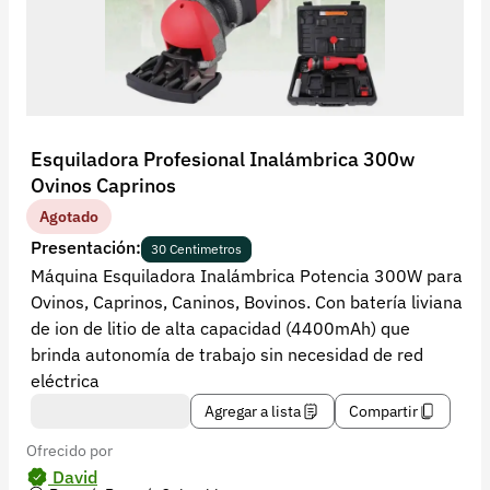
Recuperar contraseña
Contacto
Soporte
+57 323 2931928
Esquiladora Profesional Inalámbrica 300w
contacto@croper.com
Ovinos Caprinos
Agotado
© 2026 Croper.com Todos los derechos reservados
Presentación:
30 Centimetros
Versión 5.45.0
Máquina Esquiladora Inalámbrica Potencia 300W para
Síguenos
Ovinos, Caprinos, Caninos, Bovinos. Con batería liviana
de ion de litio de alta capacidad (4400mAh) que
brinda autonomía de trabajo sin necesidad de red
eléctrica
Agregar a lista
Compartir
Ofrecido por
David