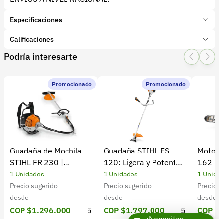
Especificaciones
Marca:
AC Clipper
Calificaciones
Presentación:
30 Centimetros
Podría interesarte
Tipo de producto:
Insumo
1 Star
2 Star
3 Star
4 Star
5 Star
0
Categoría:
Herramientas y Equipos
Subcategoría:
Cortadoras
Promocionado
Promocionado
0 calificaciones
5 Estrellas
0 %
4 Estrellas
0 %
Guadaña de Mochila
Guadaña STIHL FS
Motos
3 Estrellas
0 %
STIHL FR 230 |
120: Ligera y Potente
162 |
2 Estrellas
0 %
Potencia y rendimiento
para el Campo
Cultiv
1 Unidades
1 Unidades
1 Unid
1 Estrellas
0 %
Precio sugerido
Precio sugerido
Precio
desde
desde
desde
COP $1.296.000
5
COP $1.797.000
5
COP 
¿Necesitas