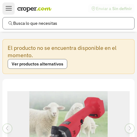
Enviar a
Sin definir
Enlaces de interés
Preguntas frecuentes
Busca lo que necesitas
Comunidad
El producto no se encuentra disponible en el
Ayuda
momento.
Información legal
Ver productos alternativos
Términos y condiciones
Política de devoluciones
Política de privacidad
Cuenta
Iniciar sesión
Registrarse