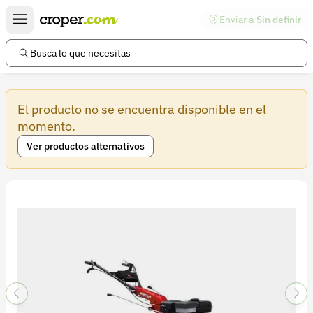
Enviar a
Sin definir
Enlaces de interés
Preguntas frecuentes
Busca lo que necesitas
Comunidad
El producto no se encuentra disponible en el
Ayuda
momento.
Información legal
Ver productos alternativos
Términos y condiciones
Política de devoluciones
Política de privacidad
Cuenta
Iniciar sesión
Registrarse