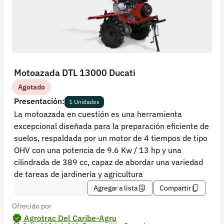
Recuperar contraseña
Contacto
Soporte
+57 323 2931928
Motoazada DTL 13000 Ducati
contacto@croper.com
Agotado
Presentación:
1 Unidades
© 2026 Croper.com Todos los derechos reservados
La motoazada en cuestión es una herramienta
Versión 5.45.0
excepcional diseñada para la preparación eficiente de
Síguenos
suelos, respaldada por un motor de 4 tiempos de tipo
OHV con una potencia de 9.6 Kw / 13 hp y una
cilindrada de 389 cc, capaz de abordar una variedad
de tareas de jardinería y agricultura
Agregar a lista
Compartir
Ofrecido por
Agrotrac Del Caribe-Agru