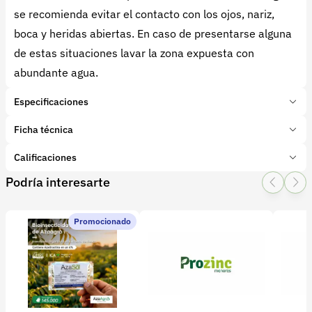
se recomienda evitar el contacto con los ojos, nariz,
boca y heridas abiertas. En caso de presentarse alguna
de estas situaciones lavar la zona expuesta con
abundante agua.
Especificaciones
Marca:
Abonamos
Ficha técnica
Presentación:
20 Litros
Tipo de producto:
Calificaciones
Insumo
Categoría:
Bioinsumos
Podría interesarte
1 Star
2 Star
3 Star
4 Star
5 Star
0
Subcategoría:
Control Biológico
Promocionado
0 calificaciones
file
5 Estrellas
0 %