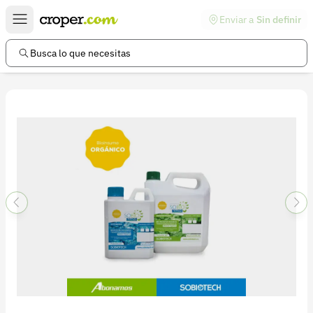
Enviar a
Sin definir
Enlaces de interés
Preguntas frecuentes
Busca lo que necesitas
Comunidad
Ayuda
Información legal
Términos y condiciones
Política de devoluciones
Política de privacidad
Cuenta
Iniciar sesión
Registrarse