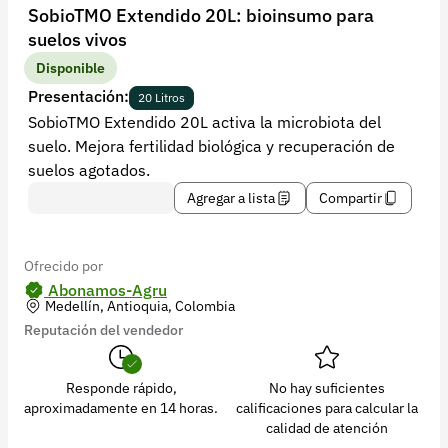
Recuperar contraseña
SobioTMO Extendido 20L: bioinsumo para
suelos vivos
Contacto
Disponible
Soporte
Presentación:
20 Litros
SobioTMO Extendido 20L activa la microbiota del
+57 323 2931928
suelo. Mejora fertilidad biológica y recuperación de
contacto@croper.com
suelos agotados.
Agregar a lista
Compartir
© 2026 Croper.com Todos los derechos reservados
Versión 5.45.0
Síguenos
Ofrecido por
Abonamos-Agru
Medellín, Antioquia, Colombia
Reputación del vendedor
Responde rápido,
No hay suficientes
aproximadamente en 14 horas.
calificaciones para calcular la
calidad de atención