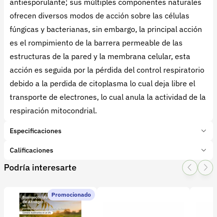
antiesporulante; sus múltiples componentes naturales
ofrecen diversos modos de acción sobre las células
fúngicas y bacterianas, sin embargo, la principal acción
es el rompimiento de la barrera permeable de las
estructuras de la pared y la membrana celular, esta
acción es seguida por la pérdida del control respiratorio
debido a la perdida de citoplasma lo cual deja libre el
transporte de electrones, lo cual anula la actividad de la
respiración mitocondrial.
Especificaciones
Marca:
ADAMA ANDINA B.V SUCURSAL COLOMBIA
Calificaciones
Presentación:
Litro
Podría interesarte
Tipo de producto:
Insumo
1 Star
2 Star
3 Star
4 Star
5 Star
0
Categoría:
Bioinsumos
Subcategoría:
Biofungicidas
Promocionado
0 calificaciones