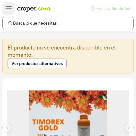
Enviar a
Sin definir
Enlaces de interés
Preguntas frecuentes
Busca lo que necesitas
Comunidad
El producto no se encuentra disponible en el
Ayuda
momento.
Información legal
Ver productos alternativos
Términos y condiciones
Política de devoluciones
Política de privacidad
Cuenta
Iniciar sesión
Registrarse