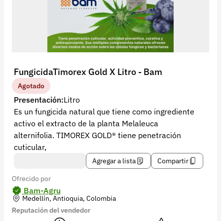
Recuperar contraseña
Contacto
Soporte
+57 323 2931928
FungicidaTimorex Gold X Litro - Bam
contacto@croper.com
Agotado
Presentación:
Litro
© 2026 Croper.com Todos los derechos reservados
Es un fungicida natural que tiene como ingrediente
Versión 5.45.0
activo el extracto de la planta Melaleuca
Síguenos
alternifolia. TIMOREX GOLD® tiene penetración
cuticular,
Agregar a lista
Compartir
Ofrecido por
Bam-Agru
Medellín, Antioquia, Colombia
Reputación del vendedor