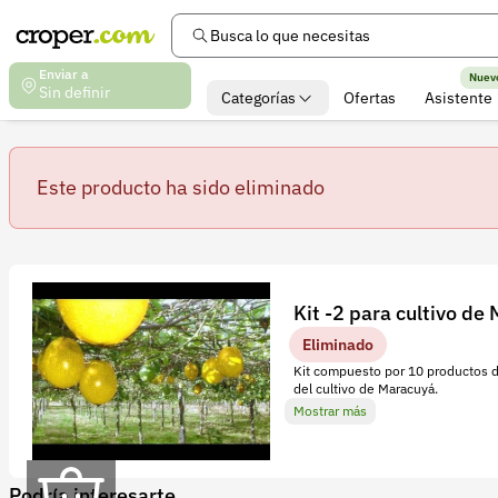
Busca lo que necesitas
Enviar a
Nuev
Sin definir
Categorías
Ofertas
Asistente
Este producto ha sido eliminado
Detalles
Especificaciones
Calificaciones
Kit -2 para cultivo de
Eliminado
E
Kit compuesto por 10 productos di
s
del cultivo de Maracuyá.
t
Mostrar más
e
k
Podría interesarte