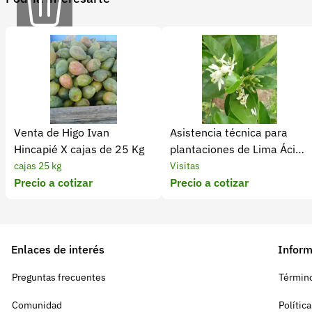
i
t
h
a
s
i
d
Venta de Higo Ivan
Asistencia técnica para
o
Hincapié X cajas de 25 Kg
plantaciones de Lima Ácida
d
Tahití
cajas 25 kg
Visitas
i
Precio a cotizar
Precio a cotizar
s
e
ñ
Enlaces de interés
Inform
a
Preguntas frecuentes
d
Término
o
Comunidad
Polític