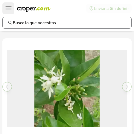
Enviar a
Sin definir
Enlaces de interés
Preguntas frecuentes
Busca lo que necesitas
Comunidad
Ayuda
Información legal
Términos y condiciones
Política de devoluciones
Política de privacidad
Cuenta
Iniciar sesión
Registrarse