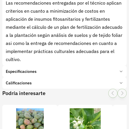
Las recomendaciones entregadas por el técnico aplican
criterios en cuanto a minimización de costos en
aplicación de insumos fitosanitarios y fertilizantes
mediante el cálculo de un plan de fertilización adecuado
a la plantación según análisis de suelos y de tejido foliar
asi como la entrega de recomendaciones en cuanto a
implementar prácticas culturales adecuadas para el
cultivo.
Especificaciones
Marca:
Sisdeagro SAS
Calificaciones
Presentación:
Visitas
Podría interesarte
Tipo de producto:
Producto final
1 Star
2 Star
3 Star
4 Star
5 Star
0
Categoría:
Frutas
Subcategoría:
Limón Tahiti
0 calificaciones