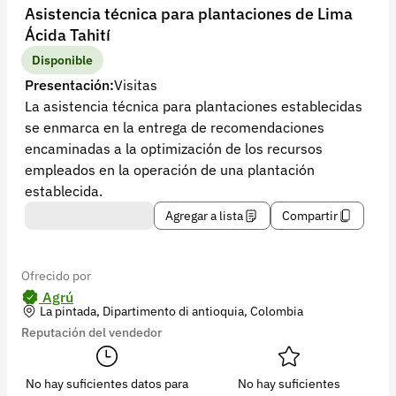
Recuperar contraseña
Asistencia técnica para plantaciones de Lima
Ácida Tahití
Contacto
Disponible
Soporte
Presentación:
Visitas
La asistencia técnica para plantaciones establecidas
+57 323 2931928
se enmarca en la entrega de recomendaciones
contacto@croper.com
encaminadas a la optimización de los recursos
empleados en la operación de una plantación
© 2026 Croper.com Todos los derechos reservados
establecida.
Versión 5.45.0
Agregar a lista
Compartir
Síguenos
Ofrecido por
Agrú
La pintada, Dipartimento di antioquia, Colombia
Reputación del vendedor
No hay suficientes datos para
No hay suficientes