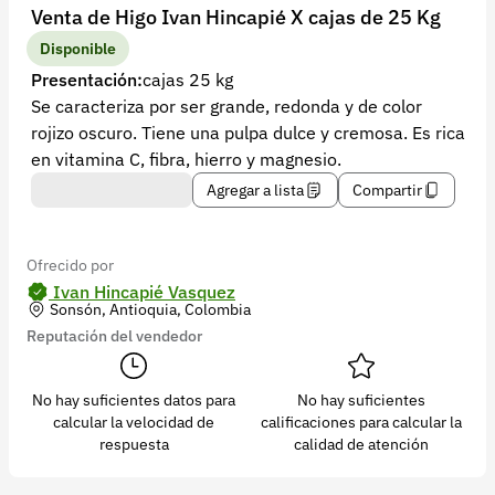
Recuperar contraseña
Venta de Higo Ivan Hincapié X cajas de 25 Kg
Contacto
Disponible
Presentación:
cajas 25 kg
Soporte
Se caracteriza por ser grande, redonda y de color
rojizo oscuro. Tiene una pulpa dulce y cremosa. Es rica
+57 323 2931928
en vitamina C, fibra, hierro y magnesio.
contacto@croper.com
Agregar a lista
Compartir
© 2026 Croper.com Todos los derechos reservados
Versión 5.45.0
Ofrecido por
Síguenos
Ivan Hincapié Vasquez
Sonsón, Antioquia, Colombia
Reputación del vendedor
No hay suficientes datos para
No hay suficientes
calcular la velocidad de
calificaciones para calcular la
respuesta
calidad de atención