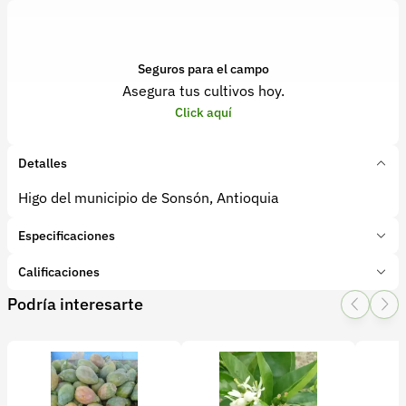
Seguros para el campo
Asegura tus cultivos hoy.
Click aquí
Detalles
Higo del municipio de Sonsón, Antioquia
Especificaciones
Marca:
Agro Antioquia Digital
Calificaciones
Presentación:
cajas 25 kg
Podría interesarte
Tipo de producto:
Producto final
1 Star
2 Star
3 Star
4 Star
5 Star
0
Categoría:
Frutas
Subcategoría:
Higo
0 calificaciones