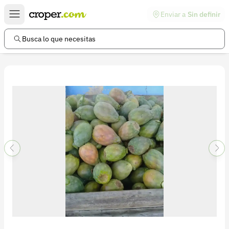
Enviar a
Sin definir
Enlaces de interés
Preguntas frecuentes
Busca lo que necesitas
Comunidad
Ayuda
Información legal
Términos y condiciones
Política de devoluciones
Política de privacidad
Cuenta
Iniciar sesión
Registrarse