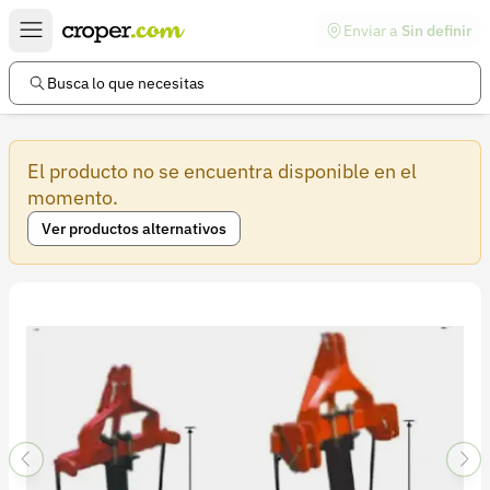
Enviar a
Sin definir
Enlaces de interés
Preguntas frecuentes
Busca lo que necesitas
Comunidad
El producto no se encuentra disponible en el
Ayuda
momento.
Información legal
Ver productos alternativos
Términos y condiciones
Política de devoluciones
Política de privacidad
Cuenta
Iniciar sesión
Registrarse