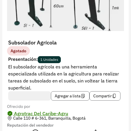
Recuperar contraseña
Contacto
Soporte
+57 323 2931928
Subsolador Agrícola
contacto@croper.com
Agotado
Presentación:
1 Unidades
© 2026 Croper.com Todos los derechos reservados
El subsolador agrícola es una herramienta
Versión 5.45.0
especializada utilizada en la agricultura para realizar
Síguenos
tareas de subsolado en el suelo, sin voltear la tierra
superficial.
Agregar a lista
Compartir
Ofrecido por
Agrotrac Del Caribe-Agru
Calle 110 # 6-361, Barranquilla, Bogotá
Reputación del vendedor