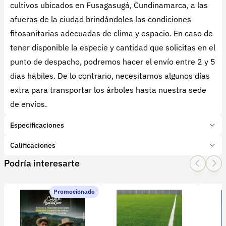
cultivos ubicados en Fusagasugá, Cundinamarca, a las
afueras de la ciudad brindándoles las condiciones
fitosanitarias adecuadas de clima y espacio. En caso de
tener disponible la especie y cantidad que solicitas en el
punto de despacho, podremos hacer el envío entre 2 y 5
días hábiles. De lo contrario, necesitamos algunos días
extra para transportar los árboles hasta nuestra sede
de envíos.
Especificaciones
Marca:
Vivero el Triunfo
Calificaciones
Presentación:
1 Unidades
Podría interesarte
Tipo de producto:
Insumo
1 Star
2 Star
3 Star
4 Star
5 Star
0
Categoría:
Semillas
Subcategoría:
Aromáticas
Promocionado
0 calificaciones