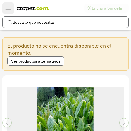
Enviar a
Sin definir
Enlaces de interés
Preguntas frecuentes
Busca lo que necesitas
Comunidad
El producto no se encuentra disponible en el
Ayuda
momento.
Información legal
Ver productos alternativos
Términos y condiciones
Política de devoluciones
Política de privacidad
Cuenta
Iniciar sesión
Registrarse