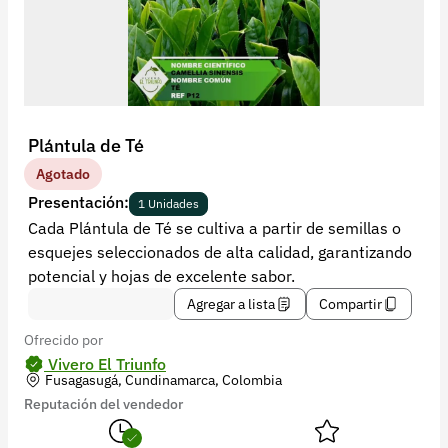
Recuperar contraseña
Contacto
Soporte
+57 323 2931928
Plántula de Té
contacto@croper.com
Agotado
Presentación:
1 Unidades
© 2026 Croper.com Todos los derechos reservados
Cada Plántula de Té se cultiva a partir de semillas o
Versión 5.45.0
esquejes seleccionados de alta calidad, garantizando
Síguenos
potencial y hojas de excelente sabor.
Agregar a lista
Compartir
Ofrecido por
Vivero El Triunfo
Fusagasugá, Cundinamarca, Colombia
Reputación del vendedor