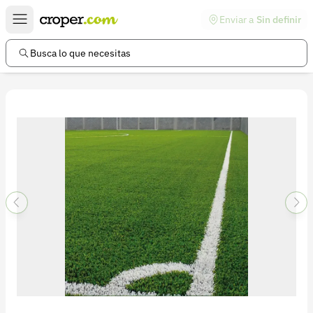
Enviar a
Sin definir
Enlaces de interés
Preguntas frecuentes
Busca lo que necesitas
Comunidad
Ayuda
Información legal
Términos y condiciones
Política de devoluciones
Política de privacidad
Cuenta
Iniciar sesión
Registrarse