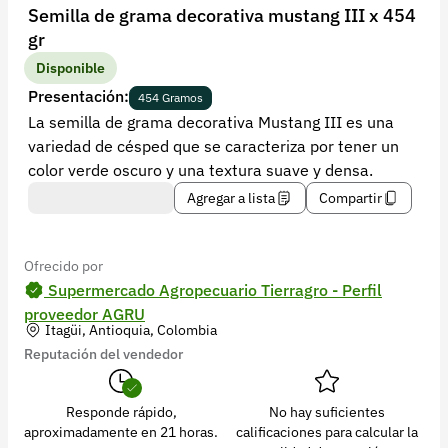
Recuperar contraseña
Semilla de grama decorativa mustang III x 454
gr
Contacto
Disponible
Soporte
Presentación:
454 Gramos
La semilla de grama decorativa Mustang III es una
+57 323 2931928
variedad de césped que se caracteriza por tener un
contacto@croper.com
color verde oscuro y una textura suave y densa.
Agregar a lista
Compartir
© 2026 Croper.com Todos los derechos reservados
Versión 5.45.0
Síguenos
Ofrecido por
Supermercado Agropecuario Tierragro - Perfil
proveedor AGRU
Itagüi, Antioquia, Colombia
Reputación del vendedor
Responde rápido,
No hay suficientes
aproximadamente en 21 horas.
calificaciones para calcular la