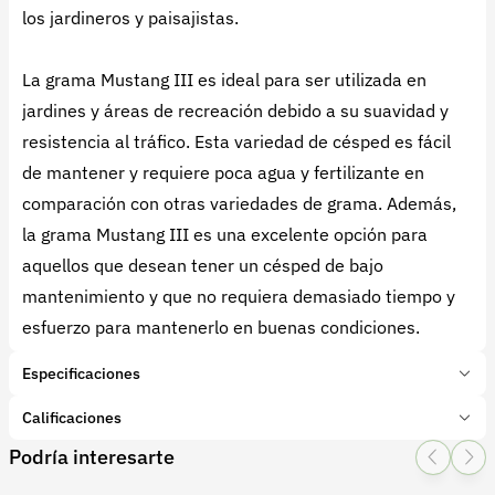
los jardineros y paisajistas.
La grama Mustang III es ideal para ser utilizada en
jardines y áreas de recreación debido a su suavidad y
resistencia al tráfico. Esta variedad de césped es fácil
de mantener y requiere poca agua y fertilizante en
comparación con otras variedades de grama. Además,
la grama Mustang III es una excelente opción para
aquellos que desean tener un césped de bajo
mantenimiento y que no requiera demasiado tiempo y
esfuerzo para mantenerlo en buenas condiciones.
Especificaciones
Marca:
Impulsemillas
Calificaciones
Presentación:
454 Gramos
Podría interesarte
Tipo de producto:
Insumo
1 Star
2 Star
3 Star
4 Star
5 Star
0
Categoría:
Semillas