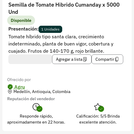
Recuperar contraseña
Semilla de Tomate Hibrido Cumanday x 5000
Und
Contacto
Disponible
Soporte
Presentación:
1 Unidades
Tomate híbrido tipo santa clara, crecimiento
+57 323 2931928
indeterminado, planta de buen vigor, cobertura y
contacto@croper.com
cuajado. Frutos de 140-170 g, rojo brillante.
Agregar a lista
Compartir
© 2026 Croper.com Todos los derechos reservados
Versión 5.45.0
Síguenos
Ofrecido por
Agru
Medellín, Antioquia, Colombia
Reputación del vendedor
Responde rápido,
Calificación: 5/5 Brinda
aproximadamente en 22 horas.
excelente atención.