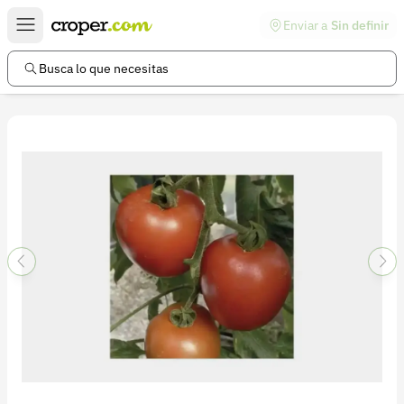
Enviar a
Sin definir
Enlaces de interés
Preguntas frecuentes
Busca lo que necesitas
Comunidad
Ayuda
Información legal
Términos y condiciones
Política de devoluciones
Política de privacidad
Cuenta
Iniciar sesión
Registrarse