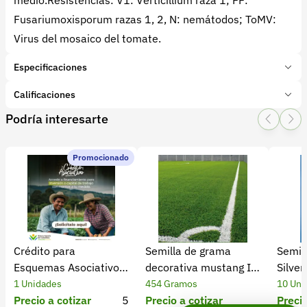
medio.Resistencias: V1: Verticillium raza 1; FF:
Fusariumoxisporum razas 1, 2, N: nemátodos; ToMV:
Virus del mosaico del tomate.
Especificaciones
Marca:
Impulsemillas
Calificaciones
Presentación:
1 Unidades
Podría interesarte
Tipo de producto:
Insumo
1 Star
2 Star
3 Star
4 Star
5 Star
0
Categoría:
Semillas
Subcategoría:
Hortalizas
Promocionado
0 calificaciones
5 Estrellas
0 %
4 Estrellas
0 %
Crédito para
Semilla de grama
Semil
3 Estrellas
0 %
Esquemas Asociativos
decorativa mustang III
Silver
2 Estrellas
0 %
| Banco Agrario
x 454 gr
1 Unidades
454 Gramos
10 Uni
1 Estrellas
0 %
Precio a cotizar
5
Precio a cotizar
Precio