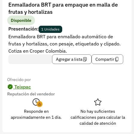
Recuperar contraseña
Enmalladora BRT para empaque en malla de
frutas y hortalizas
Contacto
Disponible
Soporte
Presentación:
1 Unidades
Enmalladora BRT para enmallado automático de
+57 323 2931928
frutas y hortalizas, con pesaje, etiquetado y clipado.
contacto@croper.com
Cotiza en Croper Colombia.
Agregar a lista
Compartir
© 2026 Croper.com Todos los derechos reservados
Versión 5.45.0
Síguenos
Ofrecido por
Teixpac
Reputación del vendedor
Responde en
No hay suficientes
aproximadamente en 1 día.
calificaciones para calcular la
calidad de atención