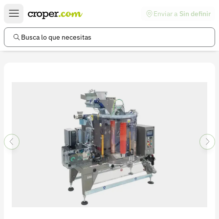
Enviar a
Sin definir
Enlaces de interés
Preguntas frecuentes
Busca lo que necesitas
Comunidad
Ayuda
Información legal
Términos y condiciones
Política de devoluciones
Política de privacidad
Cuenta
Iniciar sesión
Registrarse