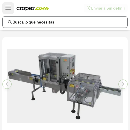
Enviar a
Sin definir
Enlaces de interés
Preguntas frecuentes
Busca lo que necesitas
Comunidad
Ayuda
Información legal
Términos y condiciones
Política de devoluciones
Política de privacidad
Cuenta
Iniciar sesión
Registrarse