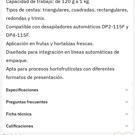
Capacidad de trabajo: de 120 g a 1 kg.
Tipos de cestas: triangulares, cuadradas, rectangulares,
redondas y trimix.
Compatible con desapiladores automáticos DP2-115F y
DP4-115F.
Aplicación en frutas y hortalizas frescas.
Diseñada para integración en líneas automáticas de
empaque.
Apta para procesos hortofrutícolas con diferentes
formatos de presentación.
Especificaciones
Marca:
Sorma Group
Preguntas frecuentes
Presentación:
1 Unidades
Tipo de producto:
Ficha técnica
¿Qué es la LLT-I115 + CDT-I115?
Insumo
Categoría:
Maquinaria Agroindustrial
Es un sistema automático diseñado para el llenado
Calificaciones
Subcategoría:
Envasadoras
y manejo de cestas hortofrutícolas en líneas de