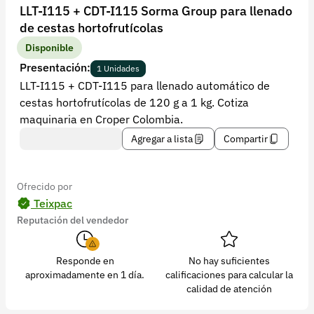
Recuperar contraseña
LLT-I115 + CDT-I115 Sorma Group para llenado
de cestas hortofrutícolas
Contacto
Disponible
Soporte
Presentación:
1 Unidades
LLT-I115 + CDT-I115 para llenado automático de
+57 323 2931928
cestas hortofrutícolas de 120 g a 1 kg. Cotiza
contacto@croper.com
maquinaria en Croper Colombia.
Agregar a lista
Compartir
© 2026 Croper.com Todos los derechos reservados
Versión 5.45.0
Síguenos
Ofrecido por
Teixpac
Reputación del vendedor
Responde en
No hay suficientes
aproximadamente en 1 día.
calificaciones para calcular la
calidad de atención