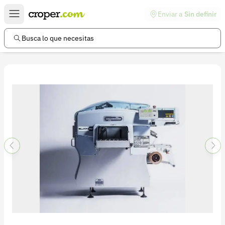
Enviar a
Sin definir
Enlaces de interés
Preguntas frecuentes
Busca lo que necesitas
Comunidad
Ayuda
Información legal
Términos y condiciones
Política de devoluciones
Política de privacidad
Cuenta
Iniciar sesión
Registrarse