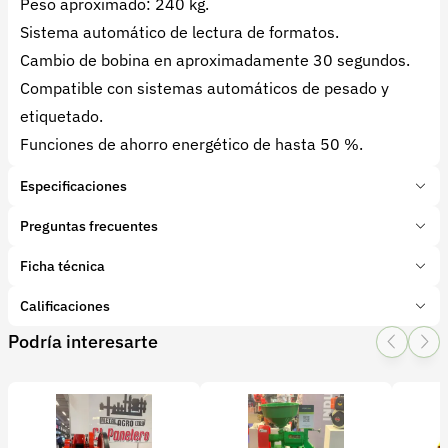
Peso aproximado: 240 kg.
Sistema automático de lectura de formatos.
Cambio de bobina en aproximadamente 30 segundos.
Compatible con sistemas automáticos de pesado y
etiquetado.
Funciones de ahorro energético de hasta 50 %.
Especificaciones
Marca:
Fabbri Group
Preguntas frecuentes
Presentación:
1 Unidades
Tipo de producto:
Ficha técnica
¿Qué es la Elixa 35?
Insumo
Categoría:
Maquinaria Agroindustrial
La Elixa 35 es una empaquetadora stretch
Calificaciones
Subcategoría:
Envasadoras
automática diseñada para procesos de empaque
Podría interesarte
1 Star
2 Star
3 Star
4 Star
5 Star
0
alimentario de alta productividad.
0 calificaciones
¿Para qué sirve la Elixa 35?
Sirve para envolver automáticamente productos
¿Cuántos paquetes puede procesar por minuto?