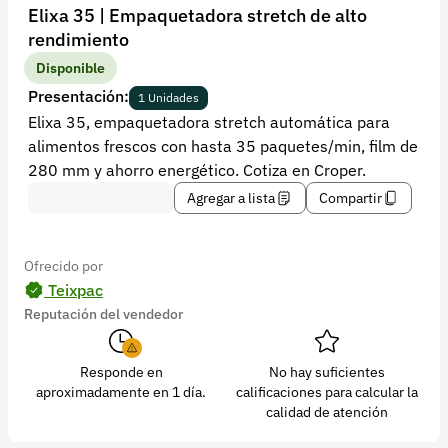
Recuperar contraseña
Elixa 35 | Empaquetadora stretch de alto
rendimiento
Contacto
Disponible
Soporte
Presentación:
1 Unidades
Elixa 35, empaquetadora stretch automática para
+57 323 2931928
alimentos frescos con hasta 35 paquetes/min, film de
contacto@croper.com
280 mm y ahorro energético. Cotiza en Croper.
Agregar a lista
Compartir
© 2026 Croper.com Todos los derechos reservados
Versión 5.45.0
Síguenos
Ofrecido por
Teixpac
Reputación del vendedor
Responde en
No hay suficientes
aproximadamente en 1 día.
calificaciones para calcular la
calidad de atención