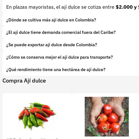
En plazas mayoristas, el ají dulce se cotiza entre
$2.000 y 
¿Dónde se cultiva más ají dulce en Colombia?
En
Córdoba, Bolívar, Sucre, Valle, Tolima y Huila
, donde 
¿El ají dulce tiene demanda comercial fuera del Caribe?
Sí, especialmente en Bogotá, Medellín y Cali, donde se usa e
¿Se puede exportar ají dulce desde Colombia?
Es posible, aunque el mercado es más fuerte a nivel naciona
¿Cómo se conserva mejor el ají dulce para transporte?
Con refrigeración ligera, clasificado por tamaño y color, y
¿Qué rendimiento tiene una hectárea de ají dulce?
Compra Ají dulce
Con manejo técnico adecuado, puede rendir entre
10 y 15 