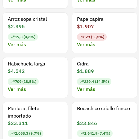
Arroz sopa cristal
Papa capira
$2.395
$1.907
19,3 (0,8%)
-29 (-1,5%)
Ver más
Ver más
Habichuela larga
Cidra
$4.542
$1.889
709 (18,5%)
239,4 (14,5%)
Ver más
Ver más
Merluza, filete
Bocachico criollo fresco
importado
$23.311
$23.846
2.058,3 (9,7%)
1.641,9 (7,4%)