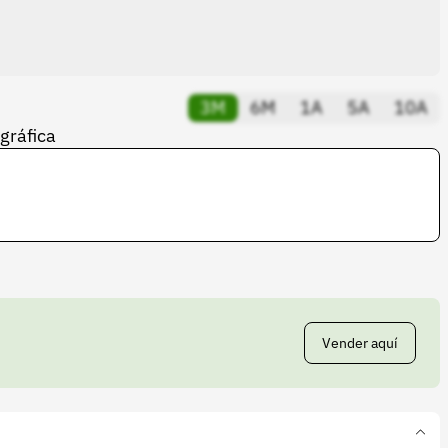
3M
6M
1A
5A
10A
 gráfica
Vender aquí