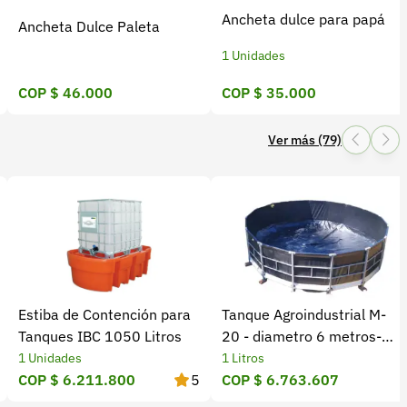
Ancheta dulce para papá
Ancheta Dulce Paleta
1 Unidades
COP $ 46.000
COP $ 35.000
Ver más (79)
Estiba de Contención para
Tanque Agroindustrial M-
Tanques IBC 1050 Litros
20 - diametro 6 metros-
capacidad 30.000 litros -
1 Unidades
1 Litros
COP $ 6.211.800
5
7,930 Galones, Alta
COP $ 6.763.607
Capacidad