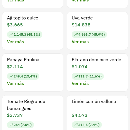
Ají topito dulce
Uva verde
$3.665
$14.838
1.145,3 (45,5%)
4.668,7 (45,9%)
Ver más
Ver más
Papaya Paulina
Plátano dominico verde
$2.114
$1.074
249,4 (13,4%)
111,7 (11,6%)
Ver más
Ver más
Tomate Riogrande
Limón común valluno
bumangués
$3.737
$4.573
264 (7,6%)
314,5 (7,4%)