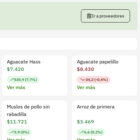
Ir a proveedores
Aguacate Hass
Aguacate papelillo
$7.420
$8.430
530,9 (7,7%)
-34,2 (-0,4%)
Ver más
Ver más
Muslos de pollo sin
Arroz de primera
rabadilla
$11.721
$3.469
3,9 (0%)
6,6 (0,2%)
Ver más
Ver más