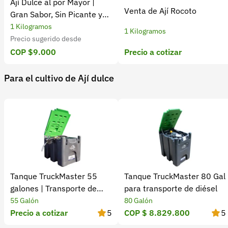
Ají Dulce al por Mayor |
Venta de Ají Rocoto
Gran Sabor, Sin Picante y
Precio por Kilogramo
1 Kilogramos
1 Kilogramos
Precio sugerido desde
Precio a cotizar
COP $9.000
Para el cultivo de Ají dulce
Tanque TruckMaster 55
Tanque TruckMaster 80 Gal
galones | Transporte de
para transporte de diésel
combustible
55 Galón
80 Galón
Precio a cotizar
5
COP $ 8.829.800
5