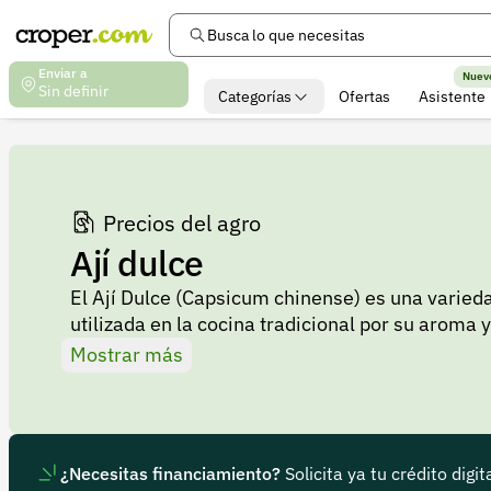
Busca lo que necesitas
Enviar a
Nuev
Sin definir
Categorías
Ofertas
Asistente
Precios del agro
Ají dulce
El Ají Dulce (Capsicum chinense) es una varieda
utilizada en la cocina tradicional por su aroma y
Se cultiva en varias regiones de Colombia, esp
Mostrar más
cálidas. En esta página podrás consultar los pre
Dulce en Colombia y su variación de precios se
de producción. Si deseas comprar Ají Dulce, es
ayudará a identificar el mejor momento para adqu
¿Necesitas financiamiento?
Solicita ya tu crédito digit
compras o ventas de manera estratégica.