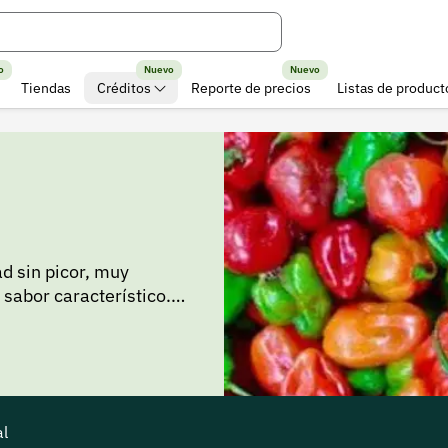
o
Nuevo
Nuevo
Tiendas
Créditos
Reporte de precios
Listas de product
d sin picor, muy
 sabor característico.
ecialmente en zonas
cios actuales del Ají
gún la temporada y zona
ta información te
irirlo y planificar tus
al