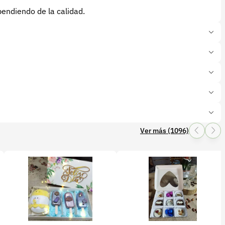
endiendo de la calidad.
adenas de frío.
drición por humedad.
corto.
Ver más (1096)