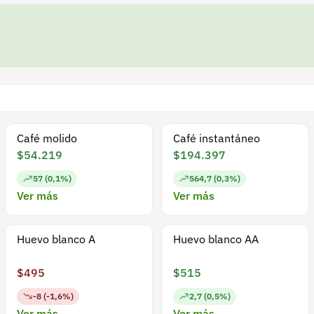
Café molido
Café instantáneo
$54.219
$194.397
57 (0,1%)
564,7 (0,3%)
Ver más
Ver más
Huevo blanco A
Huevo blanco AA
$495
$515
-8 (-1,6%)
2,7 (0,5%)
Ver más
Ver más