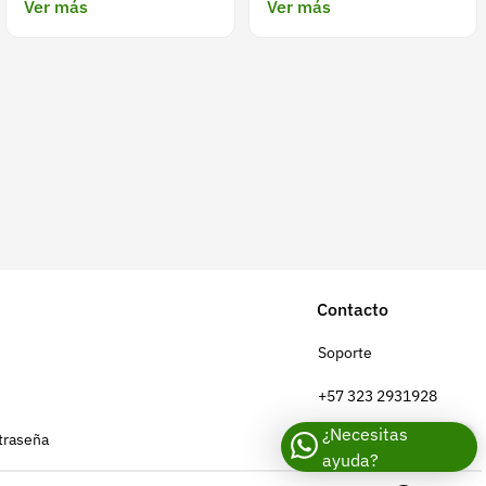
Ver más
Ver más
Contacto
Soporte
+57 323 2931928
¿Necesitas
traseña
contacto@croper.com
ayuda?