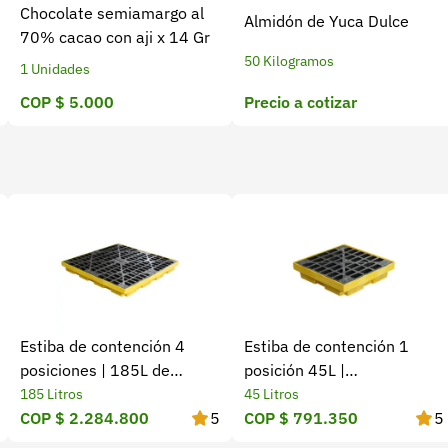
Chocolate semiamargo al
Almidón de Yuca Dulce
70% cacao con aji x 14 Gr
50 Kilogramos
1 Unidades
COP $ 5.000
Precio a cotizar
Estiba de contención 4
Estiba de contención 1
posiciones | 185L de
posición 45L |
capacidad
Antiderrames
185 Litros
45 Litros
COP $ 2.284.800
5
COP $ 791.350
5