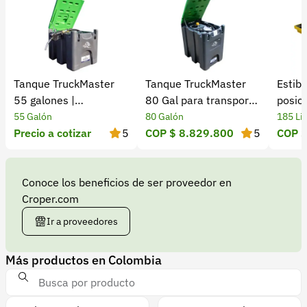
Tanque TruckMaster
Tanque TruckMaster
Estib
55 galones |
80 Gal para transporte
posic
Transporte de
de diésel
capac
55 Galón
80 Galón
185 Li
combustible
Precio a cotizar
5
COP $ 8.829.800
5
COP $
Conoce los beneficios de ser proveedor en
Croper.com
Ir a proveedores
Más productos en Colombia