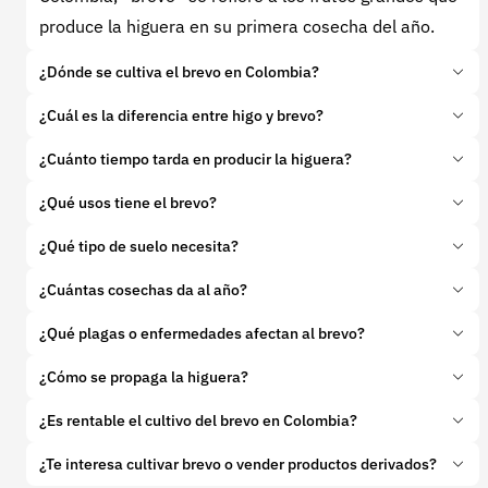
produce la higuera en su primera cosecha del año.
¿Dónde se cultiva el brevo en Colombia?
En regiones templadas y cálidas como Cundinamarca,
¿Cuál es la diferencia entre higo y brevo?
Boyacá, Antioquia, Valle del Cauca y Tolima. Se
El
brevo
es el primer fruto del año, más grande y
¿Cuánto tiempo tarda en producir la higuera?
adapta bien a climas entre 15°C y 30°C.
menos dulce; el
higo
es el fruto de la segunda
Entre 2 y 3 años después de la siembra puede iniciar
¿Qué usos tiene el brevo?
cosecha, más pequeño pero más dulce.
producción. A pleno rendimiento, puede durar hasta
Se consume fresco, en almíbar, deshidratado o en
¿Qué tipo de suelo necesita?
30 años.
preparaciones como mermeladas y postres. Tiene
Suelos bien drenados, con buen contenido orgánico.
¿Cuántas cosechas da al año?
propiedades laxantes, digestivas y antioxidantes.
Tolera suelos secos y pobres, pero no
En Colombia, puede tener una o dos cosechas
¿Qué plagas o enfermedades afectan al brevo?
encharcamientos.
anuales, dependiendo del clima y el manejo.
Mosca de la fruta, ácaros, cochinillas y hongos como
¿Cómo se propaga la higuera?
la roya. También puede verse afectado por
Principalmente por estacas leñosas. Es fácil de
¿Es rentable el cultivo del brevo en Colombia?
pudriciones del fruto si hay exceso de humedad.
enraizar y establecer.
Sí, especialmente cuando se vende como fruta fresca
¿Te interesa cultivar brevo o vender productos derivados?