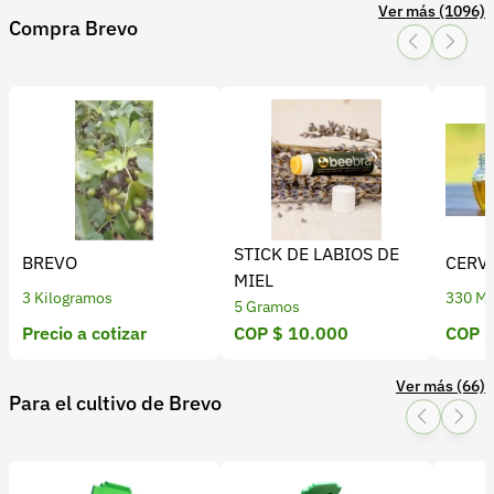
en mercados locales o transformado en productos
Ver más (1096)
Consulta precios, proveedores de plantas y equipos
Compra Brevo
con valor agregado.
para producción en
croper.com
STICK DE LABIOS DE
BREVO
CERVE
MIEL
3 Kilogramos
330 Mil
5 Gramos
Precio a cotizar
COP $ 10.000
COP $
Ver más (66)
Para el cultivo de Brevo