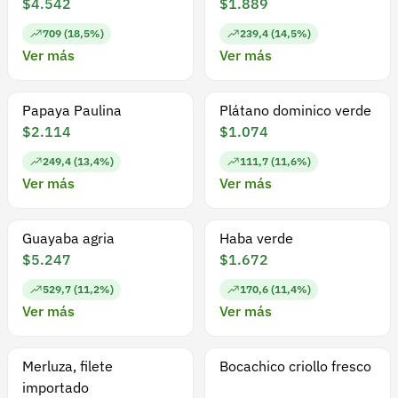
$4.542
$1.889
709 (18,5%)
239,4 (14,5%)
Ver más
Ver más
Papaya Paulina
Plátano dominico verde
$2.114
$1.074
249,4 (13,4%)
111,7 (11,6%)
Ver más
Ver más
Guayaba agria
Haba verde
$5.247
$1.672
529,7 (11,2%)
170,6 (11,4%)
Ver más
Ver más
Merluza, filete
Bocachico criollo fresco
importado