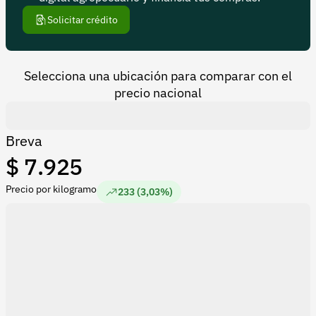
Recuperar contraseña
Solicitar crédito
Contacto
Soporte
Selecciona una ubicación para comparar con el
+57 323 2931928
precio nacional
contacto@croper.com
Breva
© 2026 Croper.com Todos los derechos reservados
$ 7.925
Versión 5.45.0
Síguenos
Precio por kilogramo
233 (3,03%)