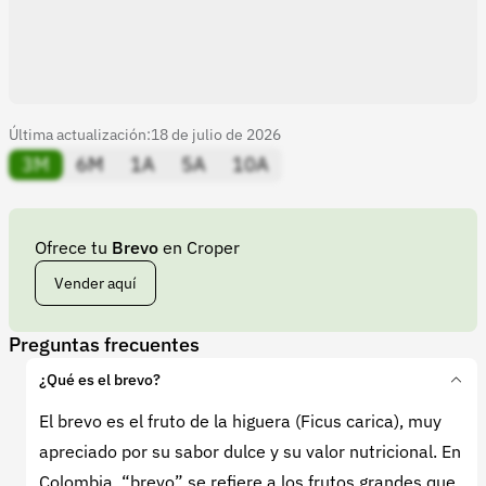
Última actualización:
18 de julio de 2026
3M
6M
1A
5A
10A
Ofrece tu
Brevo
en Croper
Vender aquí
Preguntas frecuentes
¿Qué es el brevo?
El brevo es el fruto de la higuera (
Ficus carica
), muy
apreciado por su sabor dulce y su valor nutricional. En
Colombia, “brevo” se refiere a los frutos grandes que