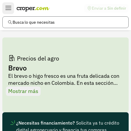
Enviar a
Sin definir
Enlaces de interés
Preguntas frecuentes
Busca lo que necesitas
Comunidad
Ayuda
Información legal
Precios del agro
Brevo
Términos y condiciones
El brevo o higo fresco es una fruta delicada con
Política de devoluciones
mercado nicho en Colombia. En esta sección
puedes consultar la variación de precios del
Política de privacidad
Mostrar más
brevo y encontrar productores para comprar
Cuenta
brevo fresco al mejor precio.
Iniciar sesión
Registrarse
¿Necesitas financiamiento?
Solicita ya tu crédito
digital agropecuario y financia tus compras.