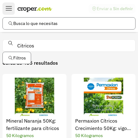
Enviar a
Sin definir
Enlaces de interés
Preguntas frecuentes
Busca lo que necesitas
Comunidad
Ayuda
Información legal
Filtros
Nuestros productos
Cerca de 455 resultados
Términos y condiciones
Política de devoluciones
Política de privacidad
Cuenta
Iniciar sesión
Mineral Naranja 50Kg:
Permaxion Cítricos
fertilizante para cítricos
Crecimiento 50Kg: vigor
Registrarse
inicial
50 Kilogramos
50 Kilogramos