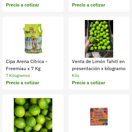
Recuperar contraseña
Precio a cotizar
Precio a cotizar
Contacto
Soporte
+57 323 2931928
contacto@croper.com
Cipa Arena Cítrica -
Venta de Limón Tahití en
© 2026 Croper.com Todos los derechos reservados
Freemiau x 7 Kg
presentación x kilogramo
Versión 5.44.0
7 Kilogramos
Kilo
Síguenos
Precio a cotizar
Precio a cotizar