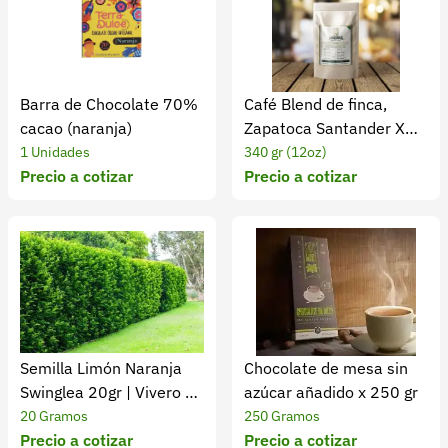
Barra de Chocolate 70%
Café Blend de finca,
cacao (naranja)
Zapatoca Santander X
340 Gr
1 Unidades
340 gr (12oz)
Precio a cotizar
Precio a cotizar
Semilla Limón Naranja
Chocolate de mesa sin
Swinglea 20gr | Vivero y
azúcar añadido x 250 gr
Cultivo Fértil
20 Gramos
250 Gramos
Precio a cotizar
Precio a cotizar