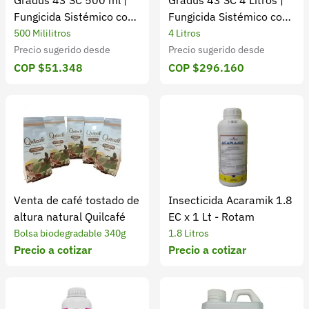
Gradus 43 SC 500 ml |
Gradus 43 SC 4 Litros |
Fungicida Sistémico con
Fungicida Sistémico con
Tebuconazol
Tebuconazol
500 Mililitros
4 Litros
Precio sugerido desde
Precio sugerido desde
COP $51.348
COP $296.160
Venta de café tostado de
Insecticida Acaramik 1.8
altura natural Quilcafé
EC x 1 Lt - Rotam
Bolsa biodegradable 340g
1.8 Litros
Precio a cotizar
Precio a cotizar