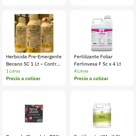
Herbicida Pre-Emergente
Fertilizante Foliar
Becano SC 1 Lt – Control
Fertinvesa F Sc x 4 Lt
de Maleza
1 Litros
4 Litros
Precio a cotizar
Precio a cotizar