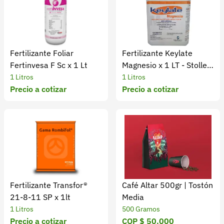
Fertilizante Foliar
Fertilizante Keylate
Fertinvesa F Sc x 1 Lt
Magnesio x 1 LT - Stoller
Colombia SA
1 Litros
1 Litros
Precio a cotizar
Precio a cotizar
Fertilizante Transfor®
Café Altar 500gr | Tostón
21-8-11 SP x 1lt
Media
1 Litros
500 Gramos
Precio a cotizar
COP $ 50.000