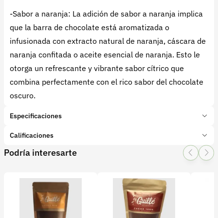
-Sabor a naranja: La adición de sabor a naranja implica
que la barra de chocolate está aromatizada o
infusionada con extracto natural de naranja, cáscara de
naranja confitada o aceite esencial de naranja. Esto le
otorga un refrescante y vibrante sabor cítrico que
combina perfectamente con el rico sabor del chocolate
oscuro.
Especificaciones
Marca:
Terra Dulce
Calificaciones
Presentación:
1 Unidades
Podría interesarte
Tipo de producto:
Producto final
1 Star
2 Star
3 Star
4 Star
5 Star
0
Categoría:
Cacao
Subcategoría:
Barras y Bombones
0 calificaciones