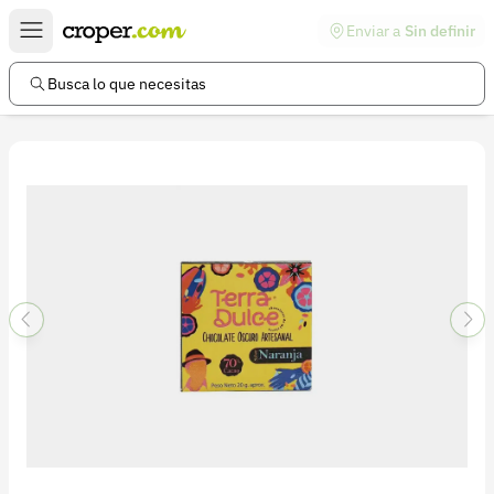
Enviar a
Sin definir
Enlaces de interés
Preguntas frecuentes
Busca lo que necesitas
Comunidad
Ayuda
Información legal
Términos y condiciones
Política de devoluciones
Política de privacidad
Cuenta
Iniciar sesión
Registrarse