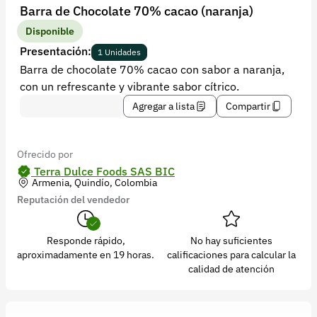
Recuperar contraseña
Barra de Chocolate 70% cacao (naranja)
Contacto
Disponible
Presentación:
1 Unidades
Soporte
Barra de chocolate 70% cacao con sabor a naranja,
con un refrescante y vibrante sabor cítrico.
+57 323 2931928
Agregar a lista
Compartir
contacto@croper.com
© 2026 Croper.com Todos los derechos reservados
Ofrecido por
Versión 5.45.0
Terra Dulce Foods SAS BIC
Armenia, Quindío, Colombia
Síguenos
Reputación del vendedor
Responde rápido,
No hay suficientes
aproximadamente en 19 horas.
calificaciones para calcular la
calidad de atención